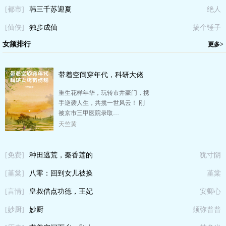
[都市]
韩三千苏迎夏
绝人
[仙侠]
独步成仙
搞个锤子
女频排行
更多>
带着空间穿年代，科研大佬
有点甜
重生花样年华，玩转市井豪门，携
手逆袭人生，共揽一世风云！ 刚
被京市三甲医院录取…
天竺黄
[免费]
种田逃荒，秦香莲的
犹寸阴
[堇棠]
养娃人生
八零：回到女儿被换
堇棠
[言情]
前
皇叔借点功德，王妃
安卿心
[妙厨]
把符画猛了
妙厨
须弥普普