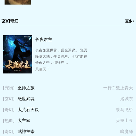
玄幻奇幻
更多>
长夜君主
长夜笼罩世界，曙光迟迟。 邪恶
降临大地，生灵涂炭。 他游走在
长夜之中，徜徉在…
风凌天下
[宠物]
巫师之旅
一行白鹭上青天
[玄幻]
绝世武魂
洛城东
[奇幻]
太荒吞天诀
铁马飞桥
[热血]
大主宰
天蚕土豆
[奇幻]
武神主宰
暗魔师