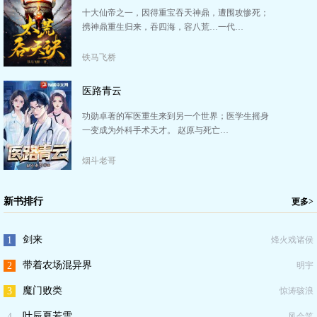
十大仙帝之一，因得重宝吞天神鼎，遭围攻惨死；
携神鼎重生归来，吞四海，容八荒…一代…
铁马飞桥
医路青云
功勋卓著的军医重生来到另一个世界；医学生摇身
一变成为外科手术天才。 赵原与死亡…
烟斗老哥
新书排行
更多>
剑来
1
烽火戏诸侯
带着农场混异界
2
明宇
魔门败类
3
惊涛骇浪
叶辰夏若雪
4
风会笑