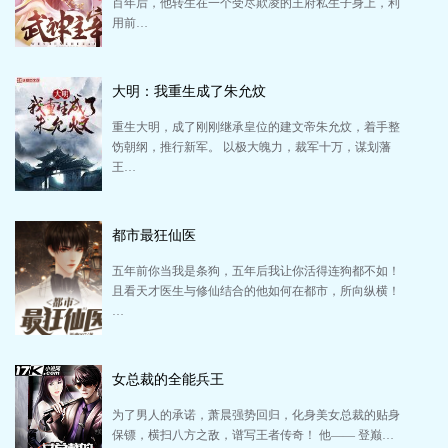
百年后，他转生在一个受尽欺凌的王府私生子身上，利
用前…
大明：我重生成了朱允炆
重生大明，成了刚刚继承皇位的建文帝朱允炆，着手整
饬朝纲，推行新军。 以极大魄力，裁军十万，谋划藩
王…
都市最狂仙医
五年前你当我是条狗，五年后我让你活得连狗都不如！
且看天才医生与修仙结合的他如何在都市，所向纵横！
…
女总裁的全能兵王
为了男人的承诺，萧晨强势回归，化身美女总裁的贴身
保镖，横扫八方之敌，谱写王者传奇！ 他—— 登巅…