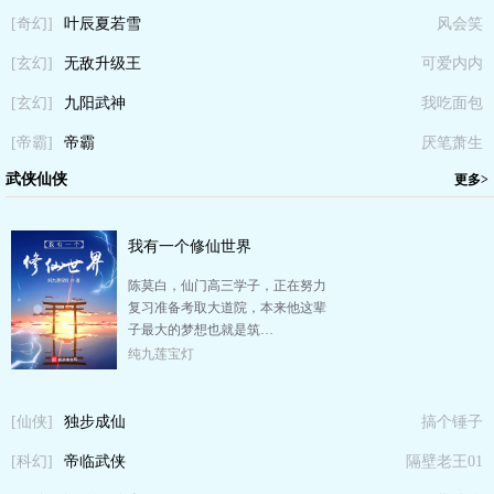
[奇幻]
叶辰夏若雪
风会笑
[玄幻]
无敌升级王
可爱内内
[玄幻]
九阳武神
我吃面包
[帝霸]
帝霸
厌笔萧生
武侠仙侠
更多>
我有一个修仙世界
陈莫白，仙门高三学子，正在努力
复习准备考取大道院，本来他这辈
子最大的梦想也就是筑…
纯九莲宝灯
[仙侠]
独步成仙
搞个锤子
[科幻]
帝临武侠
隔壁老王01