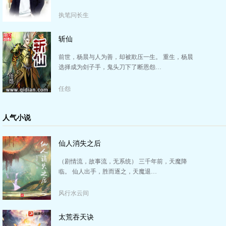
执笔问长生
斩仙
前世，杨晨与人为善，却被欺压一生。 重生，杨晨
选择成为刽子手，鬼头刀下了断恩怨…
任怨
人气小说
仙人消失之后
（剧情流，故事流，无系统） 三千年前，天魔降
临。 仙人出手，胜而逐之，天魔退…
风行水云间
太荒吞天诀