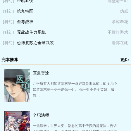
[科幻]
帝临武侠
隔壁老王01
[科幻]
第九特区
伪戒
[科幻]
至尊战神
慕容翠花
[科幻]
无敌战斗力系统
不敢打游戏
[科幻]
恐怖复苏之全球武装
老郭在此
怪胎
完本推荐
更多>
医道官途
几乎所有人都知道隋末第一条好汉是李元霸，却没几个
知道隋末第一圣手是张一针。 张一针不是个英雄，虽
然…
全职法师
一觉醒来，世界大变。熟悉的高中传授的是魔法，告诉