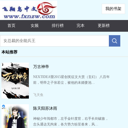
我的书架
首页
女频
排行榜
完本
更新榜
本站推荐
万古神帝
NEXTIDEA暨2015星创奖征文大赏（玄幻） 八百年
前，明帝之子张若尘，被他的未婚妻池…
飞天鱼
陈天阳苏沐雨
神秘少年闯都市，左手金针度世，右手长剑破敌，
念头通达无拘束，各方势力纷至沓来，风…