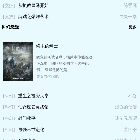
[竞技]
从执教皇马开始
陈爱庭
[竞技]
海贼之爆炸艺术
农夫一拳
科幻悬疑
更多>
终末的绅士
疲惫的阅读者啊，很荣幸你能在这
座沉重、幽暗的图书馆间选中此
书。 有些遗憾的是，…
穿黄衣的阿肥
[科幻]
重生之投资大亨
不谷
[科幻]
仙女座云灵战记
漫游的信使
[科幻]
封门秘事
迷茫无所谓
[科幻]
最强末世进化
蔡四爷