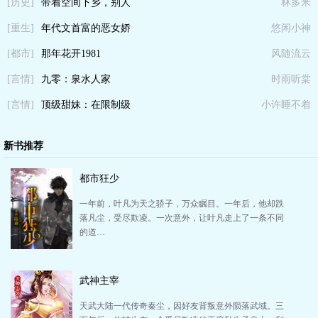
[历史]
带着空间下乡，别人
林多米
[重生]
吃糠我吃肉
年代文首富的恶女娇
悠闲小神
[都市]
妻重生了
那年花开1981
风随流云
[言情]
九零：泉水人家
时雨听棠
[言情]
顶级甜妹：在限制级
小许睡不着
修罗场钓疯了
新书推荐
都市狂少
一年前，叶凡为天之骄子，万众瞩目。一年后，他却跌
落凡尘，受尽欺凌。一次意外，让叶凡走上了一条不同
的道…
武神主宰
天武大陆一代传奇秦尘，因好友背叛意外陨落武域。三