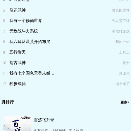
修罗武神
5
善良的蜜蜂
我有一个修仙世界
6
纯九莲宝灯
无敌战斗力系统
7
不敢打游戏
我六耳从洪荒开始布局…
8
我的一休
五行御天
9
士兵乙
荒古武神
10
化十
我有七个国色天香未婚…
11
逗比色
独步成仙
12
搞个锤子
月排行
更多>
百炼飞升录
山村少年，历经种种，加入落霞