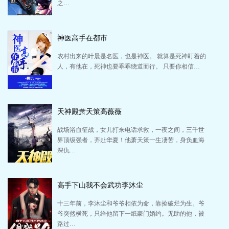
之…
神医高手在都市
农村出来的叶晨是名医，也是神医。 就算是死神盯着的
人，有他在，死神也要乖乖绕道而行。 只要你相信…
天神殿萧天策高薇薇
战场浴血征战，女儿打来电话求救，一夜之间，三千世
界顶级强者，齐赴华夏！他萧天策一生凄苦，身负血海
深仇…
高手下山我不会武功李沐尘
十三年前，李沐尘和爷爷相依为命，靠捡破烂为生。爷
爷突然横死，只给他留下一纸豪门婚约。无助的他，被
路过…