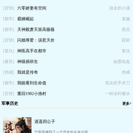
[言情]
六零娇妻有空间
游走的小溪
[都市]
霸婿崛起
老施
[都市]
天神殿萧天策高薇薇
燕北
[言情]
闪婚厚爱：误惹天价
莳莳
[复仇]
老公
神医高手在都市
复仇
[爆笑]
神级插班生
如墨似血
[伪戒]
我就是传奇
伪戒
[都市]
我能看到生命值
笔尖的手术刀
[言情]
重回1982小渔村
一杯冰柠檬水
军事历史
更多>
逍遥四公子
宁宸穿越到了一个历史中从未出现