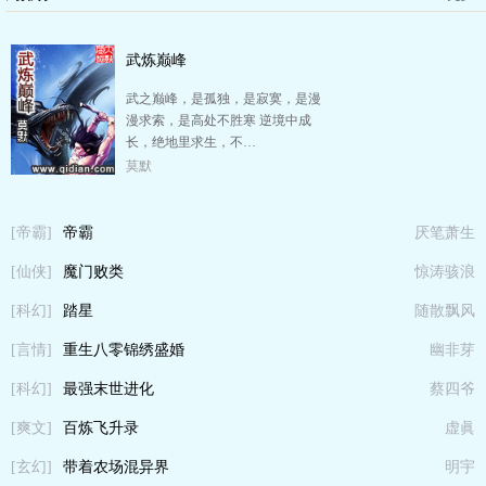
武炼巅峰
武之巅峰，是孤独，是寂寞，是漫
漫求索，是高处不胜寒 逆境中成
长，绝地里求生，不…
莫默
[帝霸]
帝霸
厌笔萧生
[仙侠]
魔门败类
惊涛骇浪
[科幻]
踏星
随散飘风
[言情]
重生八零锦绣盛婚
幽非芽
[科幻]
最强末世进化
蔡四爷
[爽文]
百炼飞升录
虚眞
[玄幻]
带着农场混异界
明宇