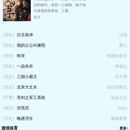
过的朝代，本想一心搞钱，做个快
乐逍遥的富家翁，三妻…
修果
[历史]
日月风华
沙漠
[历史]
我的公公叫康熙
雁九
[历史]
终宋
怪诞的表哥
[历史]
一品布衣
李破山
[历史]
三国小霸王
庄不周
[历史]
北宋大丈夫
迪巴拉爵士
[军事]
亮剑之军工系统
远征士兵
[奇幻]
洪荒历
zhttty
[历史]
晚唐浮生
孤独麦客
游戏体育
更多>