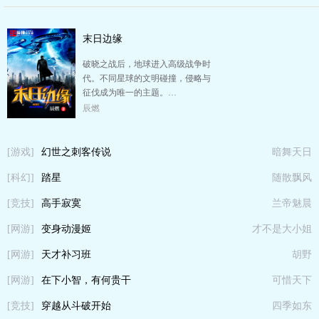
末日边缘
破晓之战后，地球进入高级战争时
代。不同星球的文明碰撞，侵略与
征伐成为唯一的主题。…
辰燃
[游戏]
幻世之刺客传说
暗舞天日
[科幻]
踏星
随散飘风
[竞技]
高手寂寞
兰帝魅晨
[网游]
变身动漫姬
才不是大小姐
[网游]
天才补习班
胡野
[网游]
在下小智，有何贵干
可惜天下
[竞技]
穿越从斗破开始
四季如东