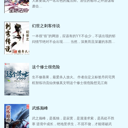
大家要成为一名出色的魔法师。居住的都市之外游荡着
袭击…
幻世之刺客传说
一本很“俗”的网游，应该有的YY不会少，不该出现的郁
闷情节绝对不会出现…… 当然，深奥而且深邃的东西…
这个修士很危险
生不修善果，最爱杀人放火。 作者自定义标签丹药宅男
机智练功流仙侠修真文明这个修士很危险想见江南
武炼巅峰
武之巅峰，是孤独，是寂寞，是漫漫求索，是高处不胜
寒 逆境中成长，绝地里求生，不屈不饶，才能堪破武