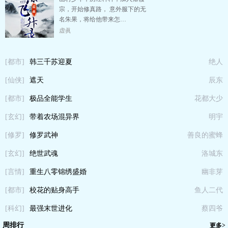
宗，开始修真路， 意外服下的无
名朱果，将给他带来怎…
虚眞
[都市]
韩三千苏迎夏
绝人
[仙侠]
遮天
辰东
[都市]
极品全能学生
花都大少
[玄幻]
带着农场混异界
明宇
[修罗]
修罗武神
善良的蜜蜂
[玄幻]
绝世武魂
洛城东
[言情]
重生八零锦绣盛婚
幽非芽
[都市]
校花的贴身高手
鱼人二代
[科幻]
最强末世进化
蔡四爷
周排行
更多>