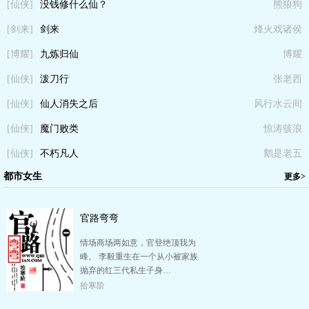
[仙侠]
没钱修什么仙？
熊狼狗
[剑来]
剑来
烽火戏诸侯
[博耀]
九炼归仙
博耀
[仙侠]
泼刀行
张老西
[仙侠]
仙人消失之后
风行水云间
[仙侠]
魔门败类
惊涛骇浪
[仙侠]
不朽凡人
鹅是老五
都市女生
更多>
官路弯弯
情场商场两如意，官登绝顶我为
峰。 李毅重生在一个从小被家族
抛弃的红三代私生子身…
拾寒阶