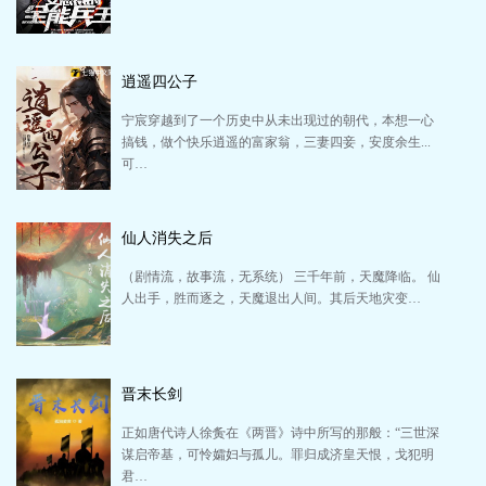
逍遥四公子
宁宸穿越到了一个历史中从未出现过的朝代，本想一心
搞钱，做个快乐逍遥的富家翁，三妻四妾，安度余生...
可…
仙人消失之后
（剧情流，故事流，无系统） 三千年前，天魔降临。 仙
人出手，胜而逐之，天魔退出人间。其后天地灾变…
晋末长剑
正如唐代诗人徐夤在《两晋》诗中所写的那般：“三世深
谋启帝基，可怜孀妇与孤儿。罪归成济皇天恨，戈犯明
君…