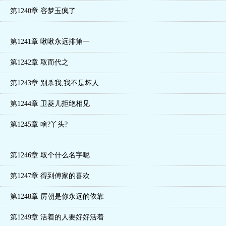
第1240章 容梦玉疯了
第1241章 啾啾永远排第一
第1242章 取而代之
第1243章 别杀我,我不是坏人
第1244章 卫菱儿拒绝相见
第1245章 啥?丫头?
第1246章 取个什么名字呢
第1247章 得到傅家的喜欢
第1248章 厉朝是你永远的依靠
第1249章 活着的人要好好活着