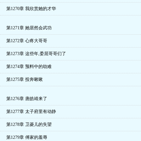
第1270章 我欣赏她的才华
第1271章 她居然会武功
第1272章 心疼大哥哥
第1273章 这些年,委屈哥哥们了
第1274章 预料中的劫难
第1275章 投奔啾啾
第1276章 唐皓靖来了
第1277章 太子府里有动静
第1278章 卫菱儿的失望
第1279章 傅家的羞辱