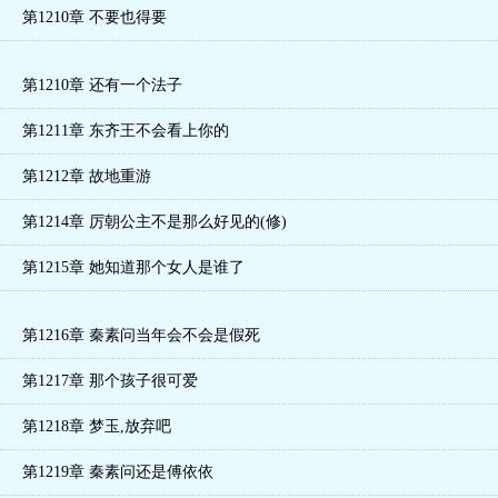
第1210章 不要也得要
第1210章 还有一个法子
第1211章 东齐王不会看上你的
第1212章 故地重游
第1214章 厉朝公主不是那么好见的(修)
第1215章 她知道那个女人是谁了
第1216章 秦素问当年会不会是假死
第1217章 那个孩子很可爱
第1218章 梦玉,放弃吧
第1219章 秦素问还是傅依依