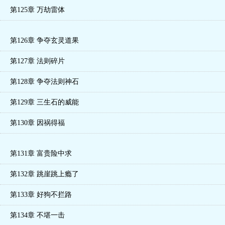
第125章 万劫雷体
第126章 争夺玄灵道果
第127章 法则碎片
第128章 争夺法则神石
第129章 三生石的威能
第130章 因祸得福
第131章 富贵险中求
第132章 跳崖跳上瘾了
第133章 好狗不拦路
第134章 不堪一击