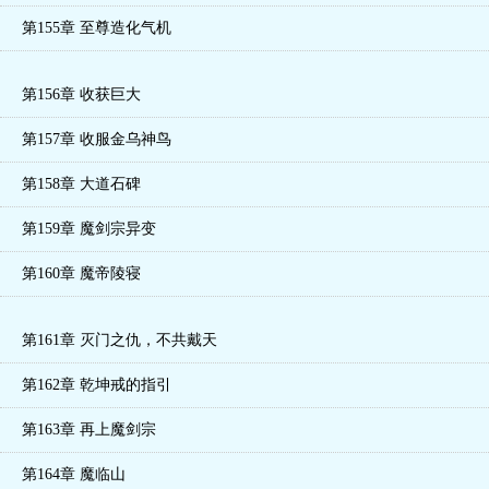
第155章 至尊造化气机
第156章 收获巨大
第157章 收服金乌神鸟
第158章 大道石碑
第159章 魔剑宗异变
第160章 魔帝陵寝
第161章 灭门之仇，不共戴天
第162章 乾坤戒的指引
第163章 再上魔剑宗
第164章 魔临山