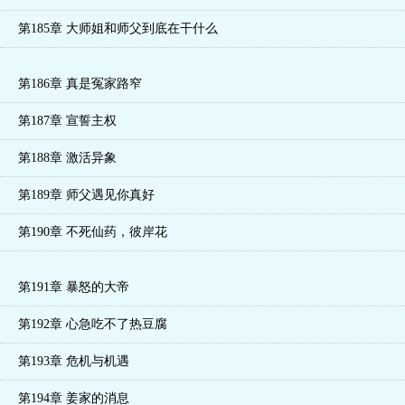
第185章 大师姐和师父到底在干什么
第186章 真是冤家路窄
第187章 宣誓主权
第188章 激活异象
第189章 师父遇见你真好
第190章 不死仙药，彼岸花
第191章 暴怒的大帝
第192章 心急吃不了热豆腐
第193章 危机与机遇
第194章 姜家的消息