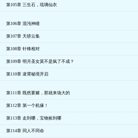
第105章 三生石，琉璃仙衣
第106章 混沌神瞳
第107章 天骄云集
第108章 针锋相对
第109章 明月圣女莫不是疯了不成？
第110章 凌霄秘境开启
第111章 既然要赌，那就来场大的
第112章 第一个机缘！
第113章 走到哪，宝物捡到哪
第114章 同人不同命