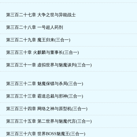
第三百二十七章 大争之世与异能战士
第三百二十八章 一号超人药剂
第三百二十九章 魔王归来(三合一)
第三百三十章 火麒麟与董事长(三合一)
第三百三十一章 虚拟世界与魅魔谈判(三合一)
第三百三十二章 魅魔保镖与杀局(三合一)
第三百三十三章 霸道总裁与邪神(三合一)
第三百三十四章 网络之神与原型机(三合一)
第三百三十五章 第二世界与魅魔代言(三合一)
第三百三十六章 世界BOSS魅魔王(三合一)