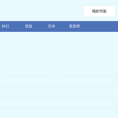
我的书架
科幻
悬疑
完本
更新榜