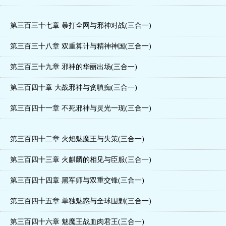
第三百三十七章 暴打全网与邪神对战(三合一)
第三百三十八章 双重算计与精神神国(三合一)
第三百三十九章 邪神的华丽出场(三合一)
第三百四十章 大战邪神与贪嗔痴(三合一)
第三百四十一章 不死邪神与灵光一现(三合一)
第三百四十二章 火焰魅魔王与失策(三合一)
第三百四十三章 火麒麟的相见与臣服(三合一)
第三百四十四章 黑军师与双重交锋(三合一)
第三百四十五章 单独魅惑与全球围剿(三合一)
第三百四十六章 魅魔王战血肉君王(三合一)