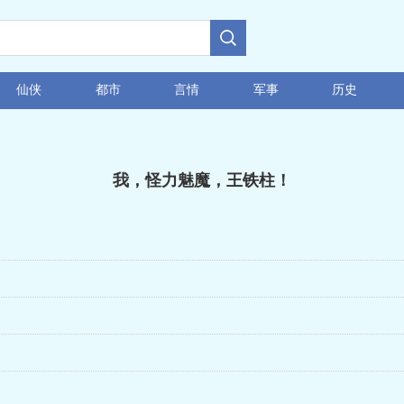
仙侠
都市
言情
军事
历史
我，怪力魅魔，王铁柱！