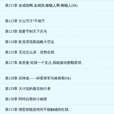
第121章 金戒指啊,金戒指,蜥蜴人啊,蜥蜴人(6k)
第122章 什么可汗?不相干
第123章 我要节制天下兵马
第124章 欧克塔琉斯战略大空运
第125章 无论怎么讲…优势在我
第127章 基里曼:给我一个支点,我能撬动整颗星球。
第128章 武神道——碎星将军马格努斯(6k)
第129章 大计划的最后执行者
第130章 阿特拉斯的小秘密
第131章 憎恶智能是绝对不能触碰的红线