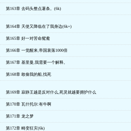
第163章 去码头整点薯条。(6k)
第164章 天使又降临在了我身边(6k+)
第165章 好一对苦命鸳鸯
第166章 一觉醒来,帝国衰落1000倍
第167章 基里曼,我需要一个解释。
第168章 敢偷我的船,找死
第169章 寂静王越是反对什么,死灵就越要拥护什么
(二合一)
第170章 瓦什托尔:有牛啊
第171章 龙之梦
第172章 畸变狂灾(6k)