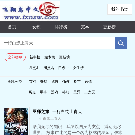
我的书架
首页
女频
排行榜
完本
更新榜
全部榜单
新书榜
完本榜
更新榜
月点击
周点击
日点击
女生榜
全部分类
玄幻
奇幻
武侠
仙侠
都市
言情
历史
军事
游戏
科幻
灵异
二次元
巫师之旅
一行白鹭上青天
一行白鹭上青天
给我无尽的知识，我便以自身为支点，撬动无尽
世界。 故事讲述的是一个名为格林的巫师，依靠