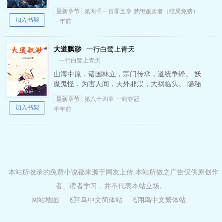
自己的智慧和运气，学习自己独特的巫师知识，
最新章节
第两千一百零五章 梦想贩卖者（结局免费）
游历异域世界，参与不…
加入书架
一年前
大道飘渺
一行白鹭上青天
一行白鹭上青天
山海中原，诸国林立，宗门传承，道统争锋。 妖
魔鬼怪，为害人间，天外邪祟，大祸临头。 隐秘
组织，狼子野心，原始教派，妖言惑众。 群英荟
最新章节
第八十四章 一剑夺冠
萃，佳人云集…
加入书架
半年前
本站所收录的免费小说都来源于网友上传,本站所做之广告仅供原创作
者、读者学习，并不代表本站立场。
网站地图
飞翔鸟中文简体站
飞翔鸟中文繁体站