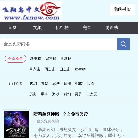
我的书架
首页
女频
排行榜
完本
更新榜
全部榜单
新书榜
完本榜
更新榜
月点击
周点击
日点击
女生榜
全部分类
玄幻
奇幻
武侠
仙侠
都市
言情
历史
军事
游戏
科幻
灵异
二次元
陆鸣至尊神殿
全文免费阅读
全文免费阅读
〔暴爽玄幻，最热爽文〕少年陆鸣，血脉被夺，
沦为废人，受尽屈辱。 幸得至尊神殿，重生无上