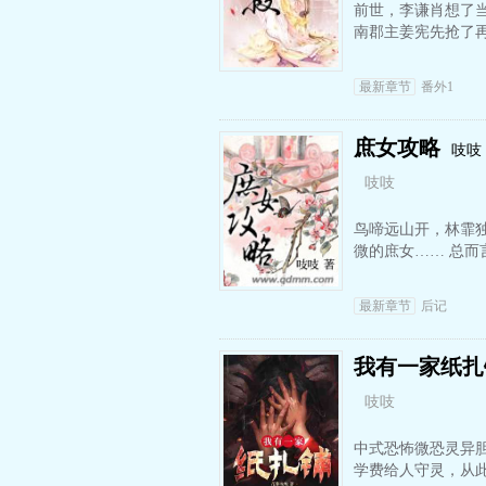
前世，李谦肖想了
南郡主姜宪先抢了
最新章节
番外1
庶女攻略
吱吱
吱吱
鸟啼远山开，林霏独
微的庶女…… 总而
最新章节
后记
我有一家纸扎
吱吱
中式恐怖微恐灵异胆
学费给人守灵，从