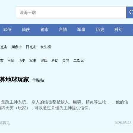
武侠
仙侠
都市
言情
军事
历史
科幻
月点击
周点击
日点击
女生榜
市
言情
历史
军事
游戏
科幻
灵异
二次元
募地球玩家
羊吱吱
觉醒主神系统。 别人的信徒都是鲛人、幽魂、精灵等生物…… 他的信
第四天灾（玩家），可以通过杀怪为主神提供信仰。 …
江湖再见
2026-05-28