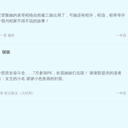
世背叛她的表哥程辂自然被三振出局了，可她还有程许，程诣，程举等许
个我与程家不得不说的故事！
一章 最终
一年前
吱吱
部庶女奋斗史……7月参加PK，欢迎姊妹们去踩！ 谢谢影提供的读者
敲门砖：女主的小名 谢谢小色鱼画的封面。
章 彩云散去（大结局）
一年前