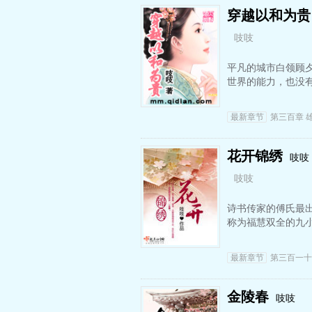
穿越以和为贵
吱吱
平凡的城市白领顾
世界的能力，也没
最新章节
第三百章 
花开锦绣
吱吱
吱吱
诗书传家的傅氏最
称为福慧双全的九
最新章节
第三百一十
金陵春
吱吱