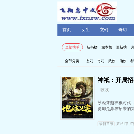
首页
女生
玄幻
奇幻
全部榜单
新书榜
完本榜
更新榜
全部分类
玄幻
奇幻
武侠
仙侠
都
神祇：开局招
吱吱
苏晓穿越神祇时代，
徒却是异界招来的
最新章节
第461章 