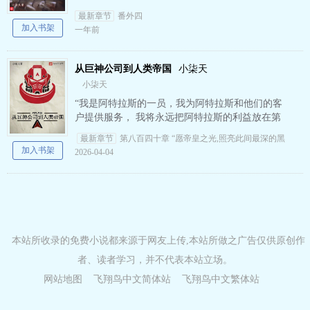
华德·菲利普·洛夫克拉夫特 安布雷拉/保护伞。 作
最新章节
番外四
为一…
加入书架
一年前
从巨神公司到人类帝国
小柒天
小柒天
“我是阿特拉斯的一员，我为阿特拉斯和他们的客
户提供服务， 我将永远把阿特拉斯的利益放在第
一位， 我是不可战胜的，我永远不会在装备上、
最新章节
第八百四十章 “愿帝皇之光,照亮此间最深的黑
武器上落后， …
加入书架
2026-04-04
暗。”
本站所收录的免费小说都来源于网友上传,本站所做之广告仅供原创作
者、读者学习，并不代表本站立场。
网站地图
飞翔鸟中文简体站
飞翔鸟中文繁体站