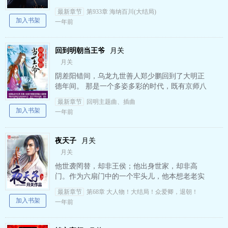
临安的名伶们排忧解难，却又阴差阳错，进入仕
最新章节
第933章 海纳百川(大结局)
途。 那么，相权…
加入书架
一年前
回到明朝当王爷
月关
月关
阴差阳错间，乌龙九世善人郑少鹏回到了大明正
德年间。 那是一个多姿多彩的时代，既有京师八
虎的邪恶，又有江南四大才子的风流，还有大儒
最新章节
回明主题曲、插曲
王阳明的心学，再加上…
加入书架
一年前
夜天子
月关
月关
他世袭罔替，却非王侯；他出身世家，却非高
门。作为六扇门中的一个牢头儿，他本想老老实
实把祖上传下来的这只铁饭碗一代代传承下去，
最新章节
第68章 大人物！大结局！众爱卿，退朝！
却不想被一个神棍忽悠出了那…
加入书架
一年前