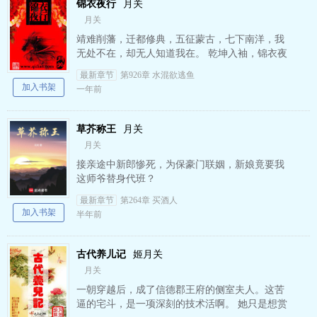
锦衣夜行
月关
月关
靖难削藩，迁都修典，五征蒙古，七下南洋，我
无处不在，却无人知道我在。 乾坤入袖，锦衣夜
行，低调！低调才是王道。
最新章节
第926章 水混欲逃鱼
加入书架
一年前
草芥称王
月关
月关
接亲途中新郎惨死，为保豪门联姻，新娘竟要我
这师爷替身代班？
最新章节
第264章 买酒人
加入书架
半年前
古代养儿记
姬月关
月关
一朝穿越后，成了信德郡王府的侧室夫人。这苦
逼的宅斗，是一项深刻的技术活啊。 她只是想赏