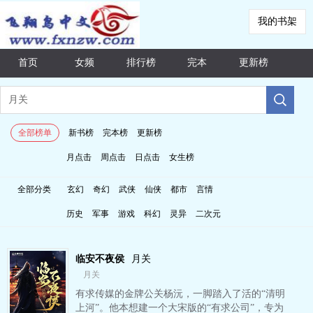
我的书架
首页
女频
排行榜
完本
更新榜
全部榜单
新书榜
完本榜
更新榜
月点击
周点击
日点击
女生榜
全部分类
玄幻
奇幻
武侠
仙侠
都市
言情
历史
军事
游戏
科幻
灵异
二次元
临安不夜侯
月关
月关
有求传媒的金牌公关杨沅，一脚踏入了活的“清明
上河”。他本想建一个大宋版的“有求公司”，专为