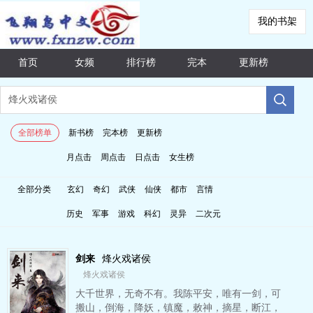
我的书架
首页
女频
排行榜
完本
更新榜
全部榜单
新书榜
完本榜
更新榜
月点击
周点击
日点击
女生榜
全部分类
玄幻
奇幻
武侠
仙侠
都市
言情
历史
军事
游戏
科幻
灵异
二次元
剑来
烽火戏诸侯
烽火戏诸侯
大千世界，无奇不有。我陈平安，唯有一剑，可
搬山，倒海，降妖，镇魔，敕神，摘星，断江，