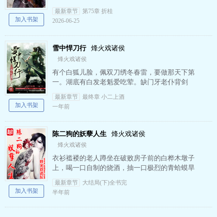
摧城，开天！————我叫陈平安，平平安安的
最新章节
第75章 折桂
平安，我是一名剑客。 …
加入书架
2026-06-25
雪中悍刀行
烽火戏诸侯
烽火戏诸侯
有个白狐儿脸，佩双刀绣冬春雷，要做那天下第
一。湖底有白发老魁爱吃荤。缺门牙老仆背剑
匣。山上有个骑青牛的年轻师叔祖，不敢下山。
最新章节
最终章 小二上酒
有个骑熊猫扛向日葵不太冷的…
加入书架
一年前
陈二狗的妖孽人生
烽火戏诸侯
烽火戏诸侯
衣衫褴褛的老人蹲坐在破败房子前的白桦木墩子
上，喝一口自制的烧酒，抽一口极烈的青蛤蟆旱
烟，眯起眼睛，望着即将落入长白山脉的夕阳，
最新章节
大结局(下)全书完
朝身旁一个约莫六七岁、正…
加入书架
半年前