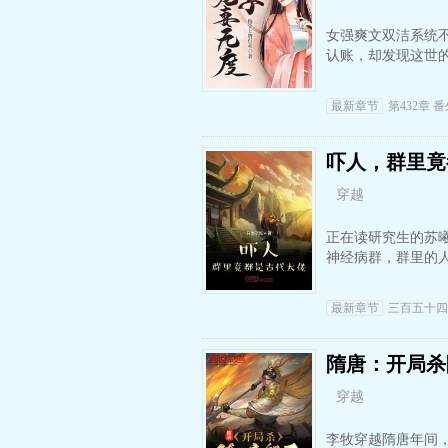
女强爽文双洁系统不
认账，却发现这世
最新章节
第432章 
吓人，群里竟
穿越
正在读研究生的苏
神经病群，群里的
最新章节
三百五十四
隋唐：开局杀
穿越
李牧穿越隋唐年间