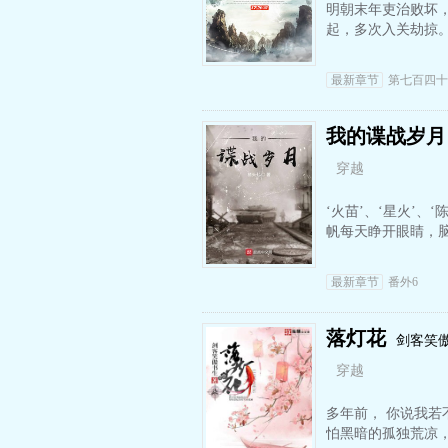
明朝末年吏治败坏
起，多次入关劫掠
最新章节
第七百四十
我的谍战岁月
穿越
‘火苗’、‘星火’、
帆每天睁开眼睛，
最新章节
番外6
落灯花
剑客笑
穿越
多年前， 你说我若
怕黑暗的孤独荒凉，