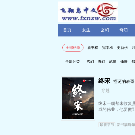
首页
女生
玄幻
奇幻
全部榜单
新书榜
完本榜
更新榜
全部分类
玄幻
奇幻
武侠
仙侠
都
终宋
怪诞的表哥
穿越
终宋一朝都未收复
成的伟业，他要做
最新章节
新书满唐华