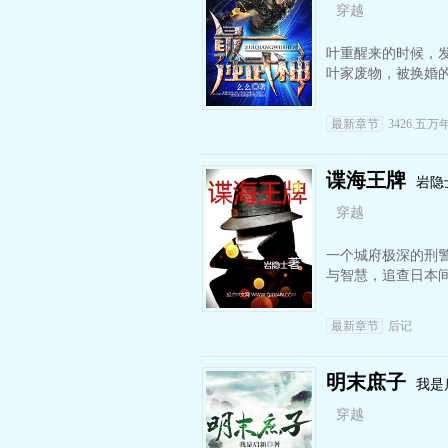
穿越
叶重醒来的时候，
叶家废物，被换婚
最新章节
3426.五万
谍海王牌
岩隐
穿越
一个城府极深的刑
与智慧，追查日本
最新章节
后记
明末庶子
我是
穿越