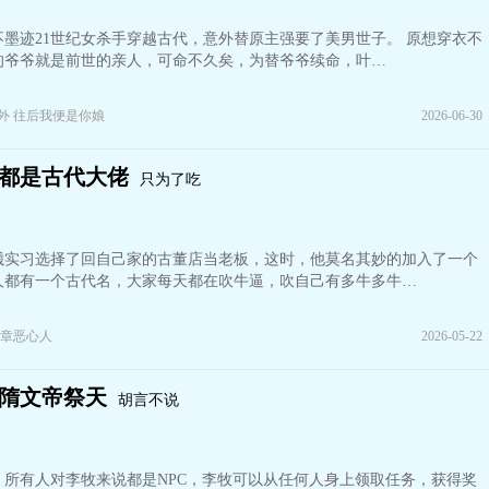
墨迹21世纪女杀手穿越古代，意外替原主强要了美男世子。 原想穿衣不
的爷爷就是前世的亲人，可命不久矣，为替爷爷续命，叶…
番外 往后我便是你娘
2026-06-30
都是古代大佬
只为了吃
曦实习选择了回自己家的古董店当老板，这时，他莫名其妙的加入了一个
人都有一个古代名，大家每天都在吹牛逼，吹自己有多牛多牛…
章恶心人
2026-05-22
隋文帝祭天
胡言不说
，所有人对李牧来说都是NPC，李牧可以从任何人身上领取任务，获得奖