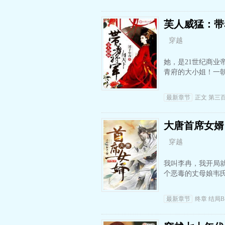
芙人威猛：带
穿越
她，是21世纪商
青府的大小姐！一
最新章节
正文 第三
大唐首席女婿
穿越
我叫李冉，我开局
个恶毒的丈母娘韦
最新章节
终章 结局B