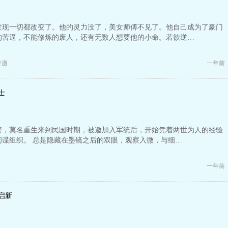
发现一切都改变了。他的灵力没了，美女师傅不见了。他自己成为了豪门
的苦逼，不能修炼的废人，还有无数人想要他的小命。若欲逆…
年逝
一年前
士
警，莫名重生来到民国时期，被邀加入军统后，开始凭着两世为人的经验
间谍组织。 总是隐藏在墨镜之后的双眼，观察入微，与细…
一年前
启新