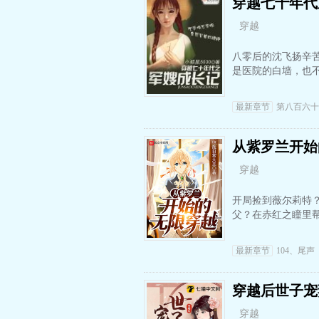
穿越七十年代
穿越
八零后的沈飞扬辛
是医院的白墙，也
最新章节
第八百六十
从紫罗兰开始
穿越
开局捡到薇尔莉特
父？在赤红之瞳里
最新章节
104、尾声
穿越后世子宠
穿越