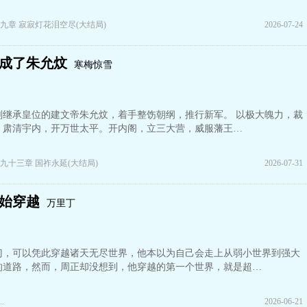
九章 寂寂灯花泪空尽(大结局)
2026-07-24
成了朱允炆
寒梅惊雪
刚继承皇位的建文帝朱允炆，着手整饬朝纲，推行新军。 以极大魄力，裁
，肃清宇内，开万世太平。开内阁，立三大营，威服藩王…
九十三章 国祚永延(大结局)
2026-07-31
始穿越
万里丁
门，可以凭此穿越诸天无尽世界，他本以为自己会走上从弱小世界到强大
的道路，然而，周正却没想到，他穿越的第一个世界，就是超…
.
2026-06-21