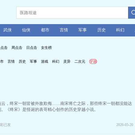
武侠
仙侠
都市
言情
军事
历史
科幻
月点击
周点击
日点击
女生榜
市
言情
历史
军事
游戏
科幻
灵异
二次元
穿越
燕云，终宋一朝皆被外敌欺侮……南宋将亡之际，那些终宋一朝都没能达
到。《终宋》是怪诞的表哥精心创作的历史穿越小说。
彩已发
2026-05-20