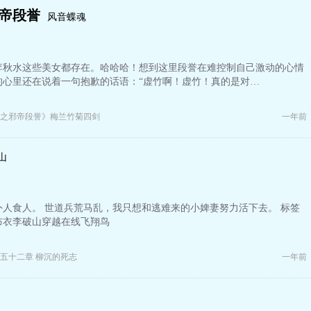
帝段誉
风音蝶魂
李秋水这些美女都存在。哈哈哈！想到这里段誉在难控制自己激动的心情
的心里还在说着一句抱歉的话语：“虚竹啊！虚竹！真的是对…
之邪帝段誉》梅兰竹菊四剑
一年前
山
人食人。 世道兵荒马乱，我只想和逃难来的小婢妻努力活下去。 标签
布衣李破山穿越在线飞翔鸟
五十二章 柳沉的死志
一年前