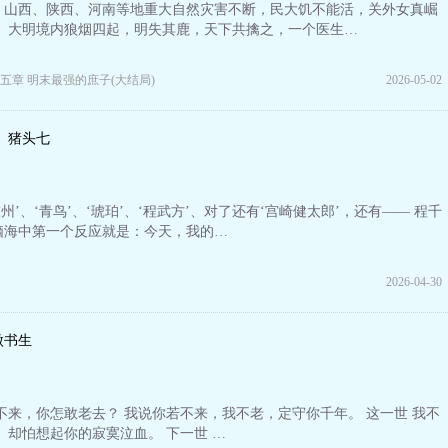
，山西、陕西、河南等地重大自然灾害不断，民大饥不能活，关外女真崛
。 大明境内狼烟四起，明失其鹿，天下共擒之，一个医生…
五章 明末最强的庶子(大结局)
2026-05-02
猪头七
‘陈州’、‘青鸟’、‘琥珀’、‘程武方’、对了还有‘宫崎健太郎’，还有—— 程千
脑海中第一个反应就是：今天，我的…
2026-04-30
傲书生
不来，你怎敢老去？ 我说你若不来，我不老，定守你千年。 这一世 我不
 却怕想起你的寂寞泣血。 下一世 …