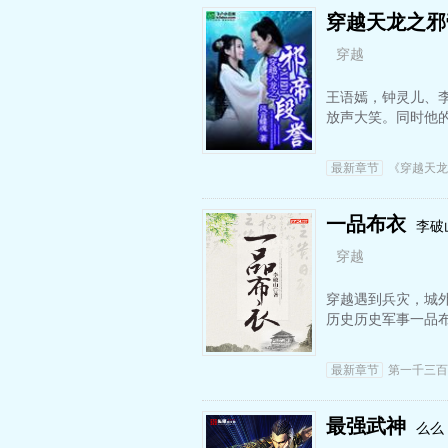
穿越天龙之邪
穿越
王语嫣，钟灵儿、
放声大笑。同时他
最新章节
《穿越天龙
一品布衣
李破
穿越
穿越遇到兵灾，城外
历史历史军事一品
最新章节
第一千三百
最强武神
么么