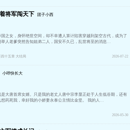
着将军闯天下
团子小西
业帝国之女，身怀绝世空间，却不幸遭人算计陷害穿越到架空古代，成为了
朝举人老爹突然告知姐弟二人，国安不久已，乱世将至的消息…
百四十五章 大结局
2026-07-22
小哔快长大
就是大唐首席女婿。只是我的老丈人唐中宗李显正处于人生低谷期，还有
氏想药死我，幸好我的小娇妻永泰公主情比金坚。 我的人…
2026-05-30