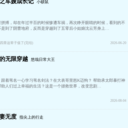
之军嫂成长记
小硕鼠
苦拼搏，却在年过半百的时候惨遭车祸，再次睁开眼睛的时候，看到的不
不是到了阴曹地府，反而是穿越到了五零后小姑娘沈云芳身上…
四章这辈子值了(完结)
2026-06-20
的无限穿越
悠哉日常大王
？跟着苇名一心学习苇名剑法？在大表哥里怒K迈狗？ 帮助承太郎暴打神
帮助人们过上幸福的生活？这是一个拯救世界，改变悲剧…
2026-08-04
妻无度
指尖上的行走