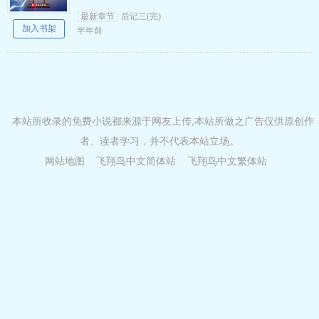
功，直到他能穿越到另外一个修仙世界，然后，
最新章节
后记三(完)
梦想就变了…… 小说标…
加入书架
半年前
本站所收录的免费小说都来源于网友上传,本站所做之广告仅供原创作
者、读者学习，并不代表本站立场。
网站地图
飞翔鸟中文简体站
飞翔鸟中文繁体站