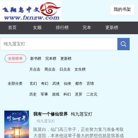
我的书架
首页
女频
排行榜
完本
更新榜
全部榜单
新书榜
完本榜
更新榜
月点击
周点击
日点击
女生榜
全部分类
玄幻
奇幻
武侠
仙侠
都市
言情
历史
军事
游戏
科幻
灵异
二次元
我有一个修仙世界
纯九莲宝灯
纯九莲宝灯
陈莫白，仙门高三学子，正在努力复习准备考取
大道院，本来他这辈子最大的梦想也就是筑基成