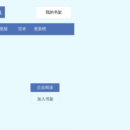
我的书架
悬疑
完本
更新榜
点击阅读
加入书架