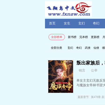
首页
女生
玄幻
奇幻
全部榜单
新书榜
完本榜
更新榜
全部分类
玄幻
奇幻
武侠
仙侠
都
叛出家族后，
锦言
公举
单女主玄幻无敌反
与魔族女帝林书望
最新章节
第478章