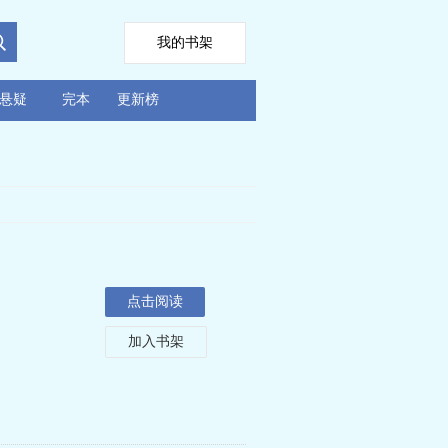
我的书架
悬疑
完本
更新榜
点击阅读
加入书架