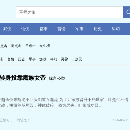
武侠
仙侠
都市
言情
军事
历史
科幻
月点击
周点击
日点击
女生榜
市
言情
历史
军事
游戏
科幻
灵异
二次元
转身投靠魔族女帝
锦言公举
穿越杀伐果断绝不回头剑道吞噬流 为了让家族晋升不朽世家，叶楚尘不惜
大战，拼得筋脉尽毁，神体破碎，修为尽失。叶家成功晋…
 圣王如何，一剑斩之！
2026-08-06