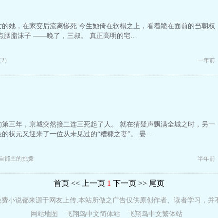
女的她，在家变后流离惨死 今生她倚在软榻之上，看着跪在面前的当朝权
点胭脂沫子 ——晚了，三叔。 真正高明的宅…
（2）
一年前
的第三年，京城突然接二连三死起了人。 就在猜疑声飘满全城之时，另一
的状元又迎来了一位从未见过的“糟糠之妻”。 晏…
来自郡主的挑拨
半年前
首页
<< 上一页
1
下一页 >>
尾页
免费小说都来源于网友上传,本站所做之广告仅供原创作者、读者学习，并
网站地图
飞翔鸟中文简体站
飞翔鸟中文繁体站