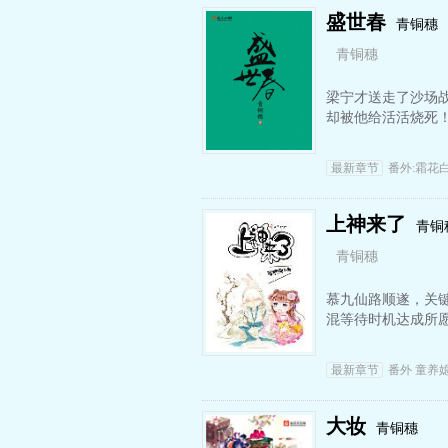
盛世春
青铜穗
青铜穗
梁宁才送走了沙场
却被他给活活烧死
最新章节
番外:霜花
上神来了
青铜
青铜穗
慕九仙路顺遂，关
混等待时机达成所
最新章节
番外 童养
大妆
青铜穗