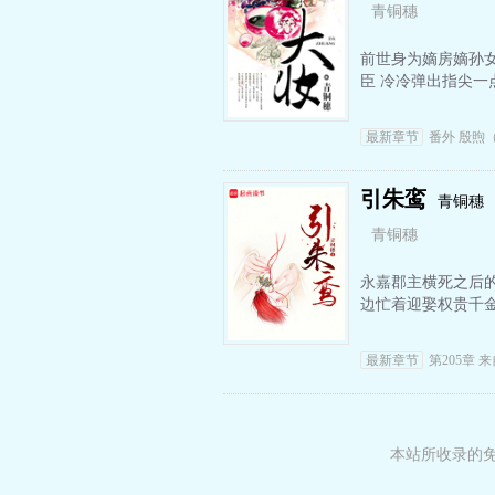
青铜穗
前世身为嫡房嫡孙
臣 冷冷弹出指尖一
最新章节
番外 殷煦
引朱鸾
青铜穗
青铜穗
永嘉郡主横死之后
边忙着迎娶权贵千金
最新章节
第205章 
本站所收录的