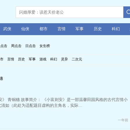
武侠
仙侠
都市
言情
军事
历史
科幻
月点击
周点击
日点击
女生榜
市
言情
历史
军事
游戏
科幻
灵异
二次元
穗
安》 青铜穗 故事简介： 《小富则安》是一部温馨田园风格的古代言情小
沈清如（此处为适配题目虚构的主角名，实际…
一年前