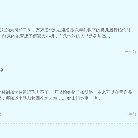
战死的大哥和二哥，万万没想到在准备跟六年前救下的孤儿履行婚约时，
！ 醒来的她变成了傅家大小姐，而杀他的仇人已然身居高…
白
一年前
穗
键时刻却卡住迟迟飞升不了。 师父给她指了条明路，本来可以在天庭混一
愿，哪知道半路却捡回个缠人精…… 她出门办事，他…
媳
一年前