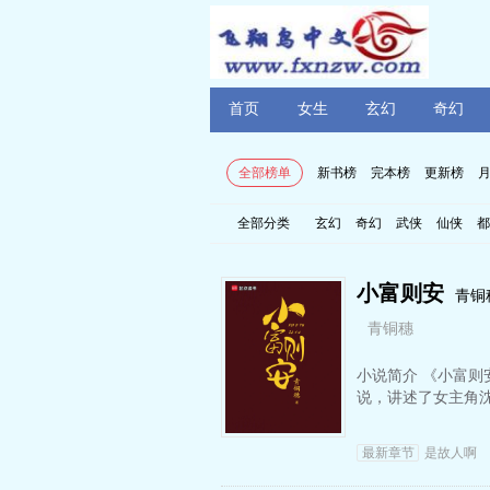
首页
女生
玄幻
奇幻
全部榜单
新书榜
完本榜
更新榜
全部分类
玄幻
奇幻
武侠
仙侠
都
小富则安
青铜
青铜穗
小说简介 《小富则
说，讲述了女主角
最新章节
是故人啊