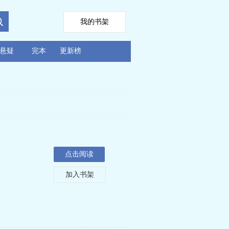
我的书架
悬疑
完本
更新榜
点击阅读
加入书架