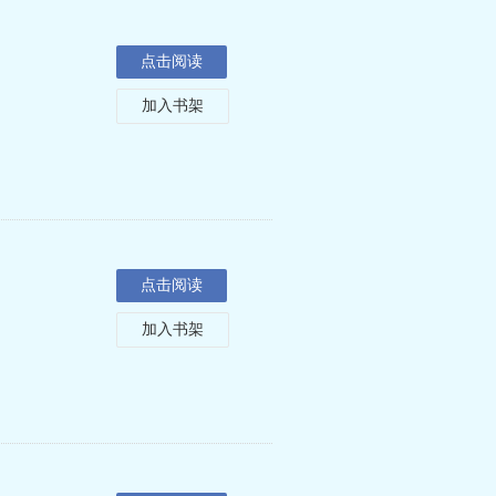
点击阅读
加入书架
点击阅读
加入书架