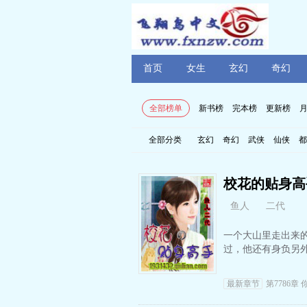
首页
女生
玄幻
奇幻
全部榜单
新书榜
完本榜
更新榜
全部分类
玄幻
奇幻
武侠
仙侠
都
校花的贴身高
鱼人
二代
一个大山里走出来
过，他还有身负另
最新章节
第7786章