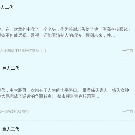
鱼人二代
生。在一次意外中救了一个老头，作为答谢老头给了他一副高科技眼镜！
眼镜不但能远视、透视、还能看清别人的想法、预测未来，并…
八十四章 T17番外特别章（4）
一年前
鱼人二代
中时代，申大鹏再一次站在了人生的十字路口。 带着痛失家人，错失女神，
申大鹏完成了逆袭的华丽转身。 都市频道青春校园重…
 愿一切安好(大结局)
一年前
鱼人二代