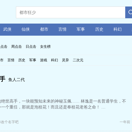
武侠
仙侠
都市
言情
军事
历史
科幻
月点击
周点击
日点击
女生榜
市
言情
历史
军事
游戏
科幻
灵异
二次元
手
鱼人二代
的绝世高手，一块能预知未来的神秘玉佩…… 林逸是一名普通学生，不
外一个重任，那就是泡校花！而且还是奉校花老爸之命！ …
 你改个名字吧
一年前