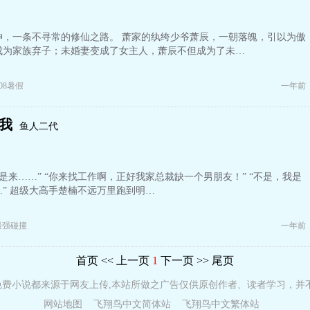
神，一条不寻常的修仙之路。 萧家的纨绔少爷萧辰，一朝落魄，引以为傲
成为家族弃子；未婚妻变成了女主人，萧辰不但成为了未…
T08暑假
一年前
我
鱼人二代
我是来……” “你来找工作啊，正好我家总裁缺一个男朋友！” “不是，我是
” 超级大高手楚楠不远万里跑到明…
 最强碰撞
一年前
首页
<< 上一页
1
下一页 >>
尾页
免费小说都来源于网友上传,本站所做之广告仅供原创作者、读者学习，并
网站地图
飞翔鸟中文简体站
飞翔鸟中文繁体站