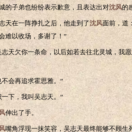
的子弟也纷纷表示歉意，且表达出对
沈风
的
天在一阵挣扎之后，他走到了
沈风
面前，道
会难以收场，多谢了！”
志天欠你一条命，以后如若去往北灵城，我愿
不会再追求霍思雅。”
一下，我叫吴志天。”
风
伸出了手。
风
嘴角浮现一抹笑容，吴志天最终能够不顾生