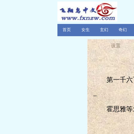
首页
女生
玄幻
奇幻
设置
第一千六百
_
霍思雅等北