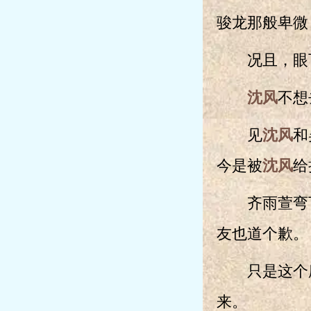
骏龙那般卑微
况且，眼下
沈风
不想
见
沈风
和
今是被
沈风
给
齐雨萱弯下
友也道个歉。
只是这个腐
来。