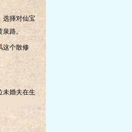
，选择对仙宝
黄泉路。
风
这个散修
位未婚夫在生