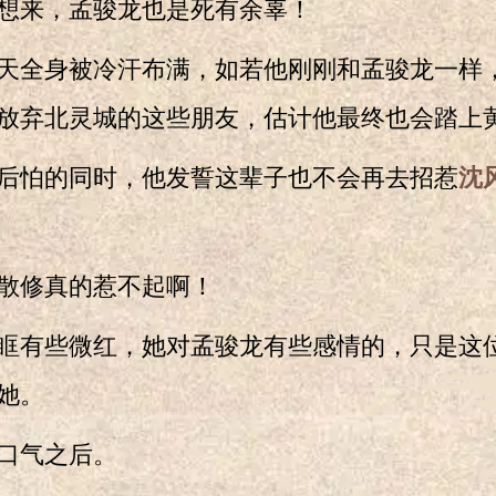
来，孟骏龙也是死有余辜！
全身被冷汗布满，如若他刚刚和孟骏龙一样
放弃北灵城的这些朋友，估计他最终也会踏上
怕的同时，他发誓这辈子也不会再去招惹
沈
修真的惹不起啊！
有些微红，她对孟骏龙有些感情的，只是这
她。
气之后。