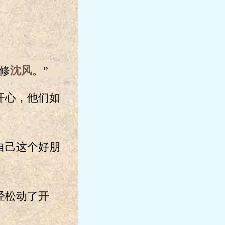
修
沈风
。”
开心，他们如
自己这个好朋
经松动了开