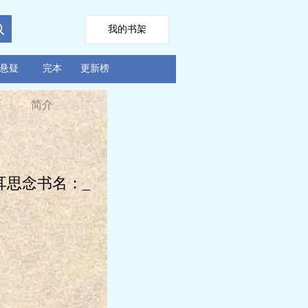
我的书架
悬疑
完本
更新榜
简介
思念书名：_