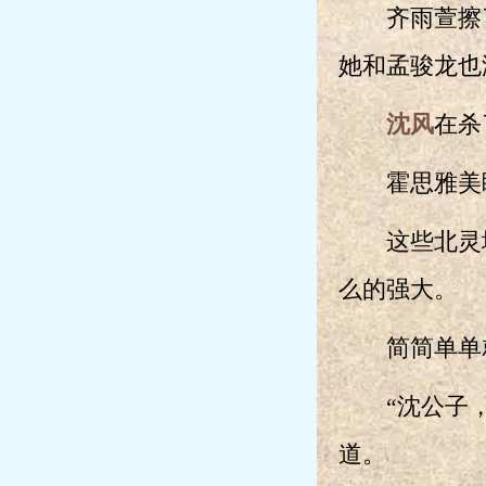
齐雨萱擦了
她和孟骏龙也
沈风
在杀
霍思雅美眸
这些北灵城
么的强大。
简简单单就
“沈公子，对
道。