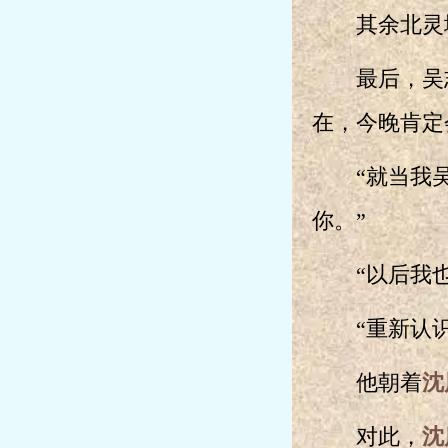
其余北灵城
最后，吴志
在，今晚肯定
“就当我吴
你。”
“以后我也
“重新认识
他朝着
沈
对此，
沈