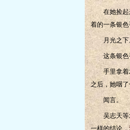
在她捡起来
着的一条银色
月光之下
这条银色手
手里拿着木
之后，她咽了
闻言。
吴志天等北
一样的结论，