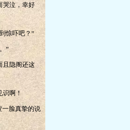
而哭泣，幸好
到惊吓吧？”
。”
而且隐阁还这
见识啊！
萱一脸真挚的说