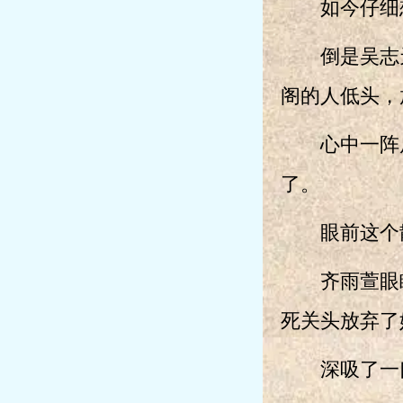
如今仔细想
倒是吴志天
阁的人低头，
心中一阵后
了。
眼前这个散
齐雨萱眼眶
死关头放弃了
深吸了一口