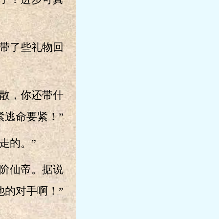
您带了些礼物回
散，你还带什
紧逃命要紧！”
走的。”
阶仙帝。据说
他的对手啊！”