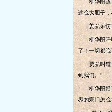
柳华阳道：
这么大胆子，
姜弘呆愣了
柳华阳呼哧
了！一切都晚
贾弘叫道：
到我们。”
柳华阳摇了
界的宗门怎么