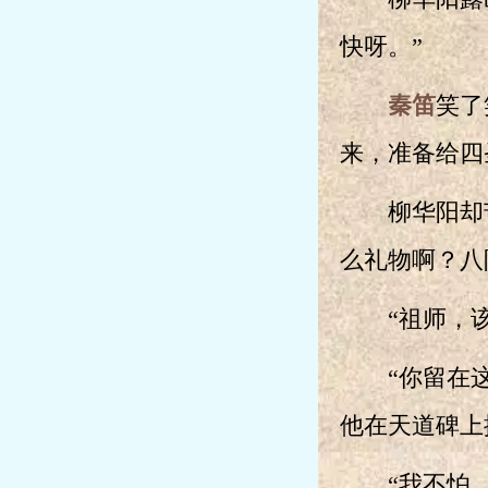
快呀。”
秦笛
笑了
来，准备给四
柳华阳却苦
么礼物啊？八
“祖师，该
“你留在这
他在天道碑上
“我不怕，