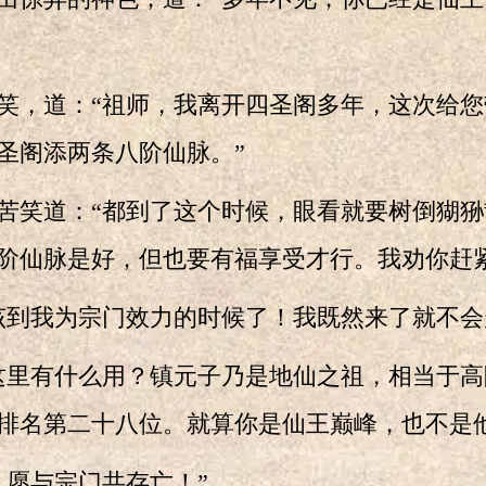
笑，道：“祖师，我离开四圣阁多年，这次给
圣阁添两条八阶仙脉。”
笑道：“都到了这个时候，眼看就要树倒猢狲
阶仙脉是好，但也要有福享受才行。我劝你赶
到我为宗门效力的时候了！我既然来了就不会
里有什么用？镇元子乃是地仙之祖，相当于高
排名第二十八位。就算你是仙王巅峰，也不是
愿与宗门共存亡！”