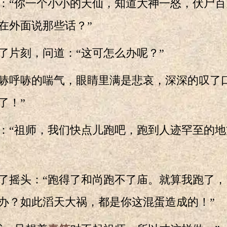
“你一个小小的天仙，知道大神一怒，伏尸百
在外面说那些话？”
片刻，问道：“这可怎么办呢？”
呼哧的喘气，眼睛里满是悲哀，深深的叹了口
了！”
“祖师，我们快点儿跑吧，跑到人迹罕至的地
摇头：“跑得了和尚跑不了庙。就算我跑了，
办？如此滔天大祸，都是你这混蛋造成的！”