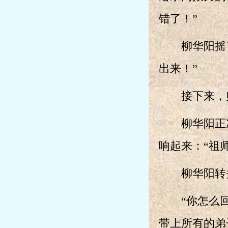
错了！”
柳华阳摇了
出来！”
接下来，师
柳华阳正准
响起来：“祖
柳华阳转头
“你怎么回
带上所有的弟