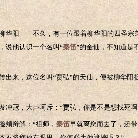
再见柳华阳 不久，有一位跟着柳华阳的四圣宗
，说他认识一个名叫“
秦笛
”的金仙，不知道是
来，这位名叫“贾弘”的天仙，便被柳华阳
冲冠，大声呵斥：“贾弘，你是不是想找死啊
颊辩解：“祖师，
秦笛
早就离您而去了，还带
本不将您放在眼里，你何必为他遮掩呢？”