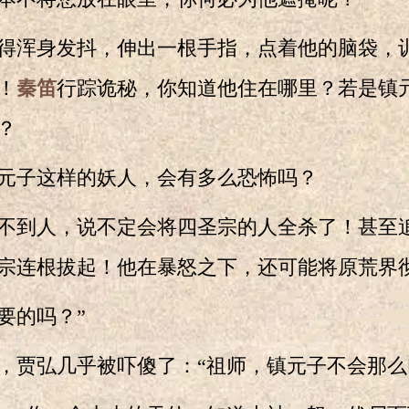
浑身发抖，伸出一根手指，点着他的脑袋，训
！
秦笛
行踪诡秘，你知道他住在哪里？若是镇
？
子这样的妖人，会有多么恐怖吗？
到人，说不定会将四圣宗的人全杀了！甚至
宗连根拔起！他在暴怒之下，还可能将原荒界
的吗？”
贾弘几乎被吓傻了：“祖师，镇元子不会那么