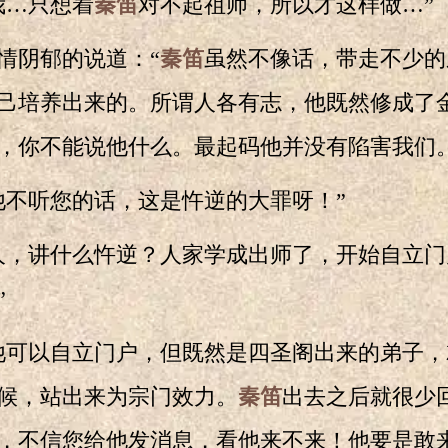
…只想着
秦笛
对不起祖师，所以才这样做…”
阴郁的说道：“
秦笛
虽然不像话，带走不少的
己培养出来的。所谓人各有志，他既然修成了
，你不能说他什么。最起码他并没有陷害我们。
不听您的话，这是忤逆的大罪呀！”
，讲什么忤逆？人家学成出师了，开始自立门
”
可以自立门户，但既然是四圣阁出来的弟子，
候，站出来为宗门效力。
秦笛
出去之后就很少
，不信您给他发消息，看他来不来！他要是敢