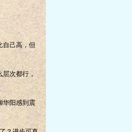
比自己高，但
么层次都行，
柳华阳感到震
了？进步可真