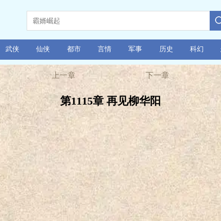
武侠
仙侠
都市
言情
军事
历史
科幻
上一章
下一章
第1115章 再见柳华阳