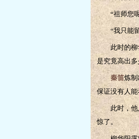
“祖师您呢
“我只能留
此时的柳华
是究竟高出多
秦笛
炼制
保证没有人能
此时，他只
惊了。
柳华阳露出