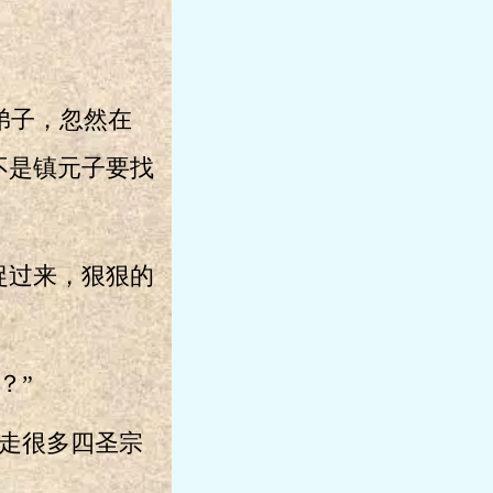
弟子，忽然在
不是镇元子要找
捉过来，狠狠的
？”
走很多四圣宗