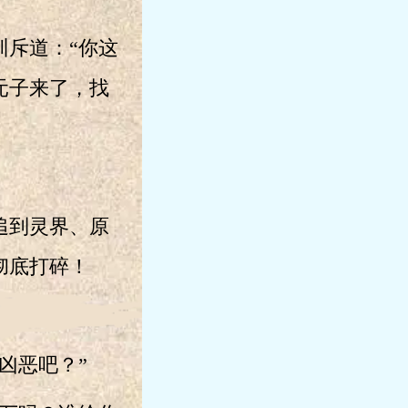
斥道：“你这
元子来了，找
追到灵界、原
彻底打碎！
凶恶吧？”