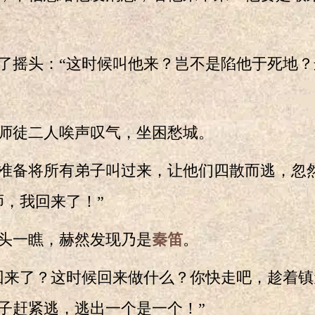
摇头：“这时候叫他来？岂不是陷他于死地？
徒二人唉声叹气，坐困愁城。
备将所有弟子叫过来，让他们四散而逃，忽
师，我回来了！”
一瞧，赫然发现乃是
秦笛
。
来了？这时候回来做什么？你快走吧，趁着镇
子赶紧逃，逃出一个是一个！”