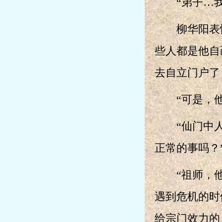
“弟子…我
柳华阳表情
些人都是他自
去自立门户了
“可是，他
“仙门中人
正常的事吗？
“祖师，他
遇到危机的时
给宗门效力的