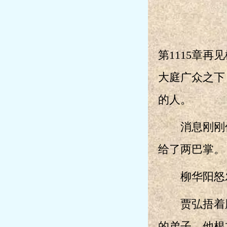
第1115章
大庭广众之下
的人。
消息刚刚传出
给了两巴掌。
柳华阳怒发
贾弘捂着脸
的弟子。他根