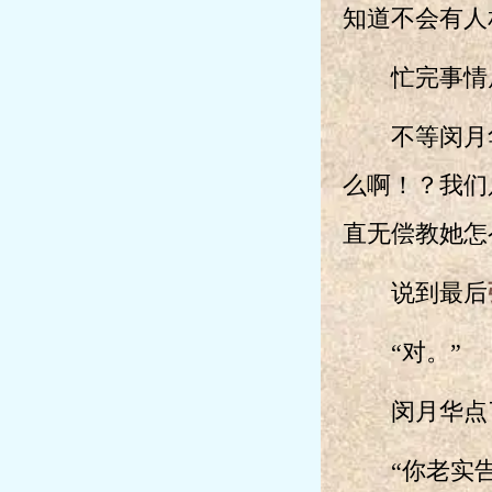
知道不会有人
忙完事情后
不等闵月华
么啊！？我们
直无偿教她怎
说到最后
“对。”
闵月华点了
“你老实告诉