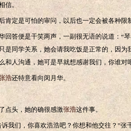
相信。
肯定是可怕的审问，以后也一定会被各种限
回答便是干笑两声，一副很无语的说道：“琴
只是同学关系，她会请我吃饭是正常的，因为
么和人沟通，她可是早就想感谢我们，你谁对吧
张浩
还特意看向闵月华。
点头，她的确很感激
张浩
这件事。
我们，你喜欢浩浩吧？你想和他交往？”张