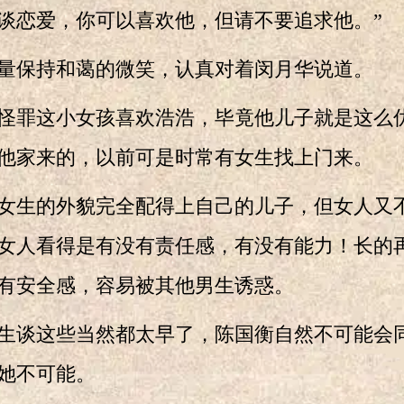
谈恋爱，你可以喜欢他，但请不要追求他。”
保持和蔼的微笑，认真对着闵月华说道。
罪这小女孩喜欢浩浩，毕竟他儿子就是这么
他家来的，以前可是时常有女生找上门来。
生的外貌完全配得上自己的儿子，但女人又
女人看得是有没有责任感，有没有能力！长的
有安全感，容易被其他男生诱惑。
谈这些当然都太早了，陈国衡自然不可能会
她不可能。