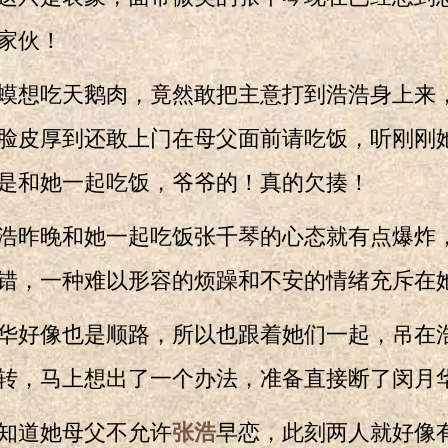
家伙！
想吃天鹅肉，竟然敢把主意打到浩浩身上来
脸皮厚到还敢上门在母父面前请吃饭，听刚刚
是和她一起吃饭，爷爷的！真的欠揍！
昨晚和她一起吃饭张千琴的心态就有点爆炸
错，一种难以形容的烦躁和不安的情绪充斥在
好像也是顺路，所以也跟着她们一起，吊在
转，马上想出了一个办法，准备直接断了闵月
道她母父不允许
张浩
早恋，此刻两人就好像