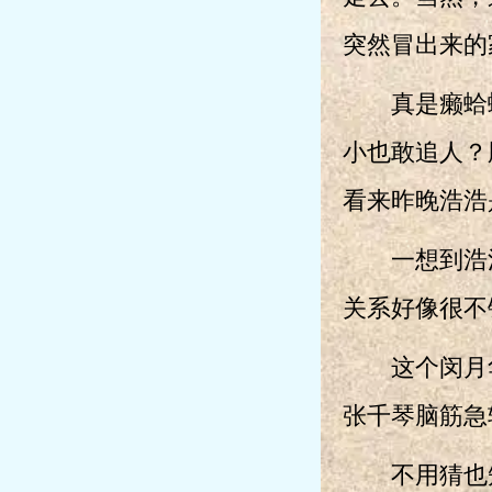
突然冒出来的
真是癞蛤蟆
小也敢追人？
看来昨晚浩浩
一想到浩浩
关系好像很不
这个闵月华
张千琴脑筋急
不用猜也知