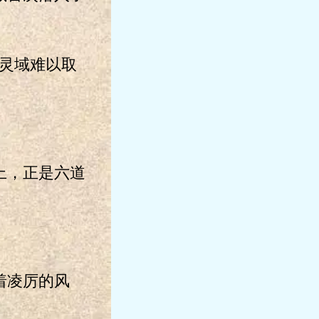
灵域难以取
上，正是六道
着凌厉的风