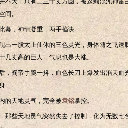
不大，只有二三十丈方圆，被这颗混沌神雷
空间。
幕，神情凝重，两手掐诀。
出一股太上仙体的三色灵光，身体随之飞速
十几丈高的巨人，气息也是大涨。
，阎帝手腕一抖，血色长刀上爆发出滔天血
身。
的天地灵气，完全被
袁铭
掌控。
那些天地灵气突然失去了控制，化为无数七