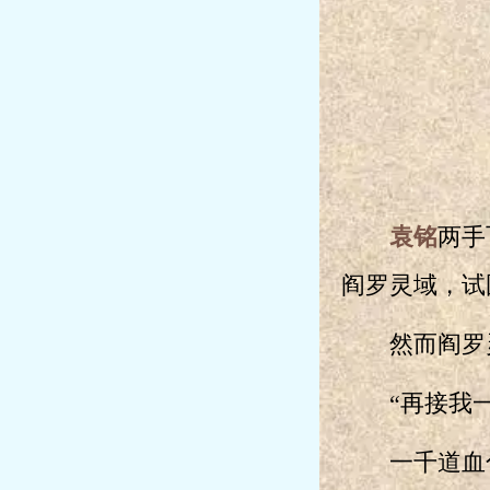
袁铭
两手
阎罗灵域，试
然而阎罗灵
“再接我一
一千道血色