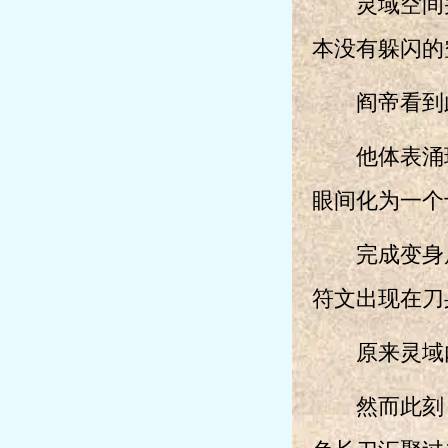
灵域空间并
本没有躲闪的
阎帝看到此
他体表涌现
眼间化为一个
完成变身后
符文出现在刀
原来灵域内
然而此刻，