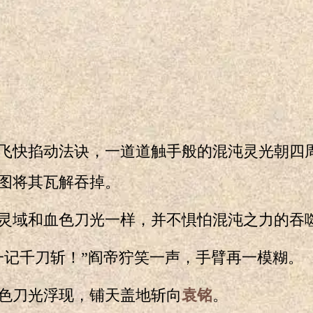
飞快掐动法诀，一道道触手般的混沌灵光朝四
图将其瓦解吞掉。
域和血色刀光一样，并不惧怕混沌之力的吞
记千刀斩！”阎帝狞笑一声，手臂再一模糊。
刀光浮现，铺天盖地斩向
袁铭
。