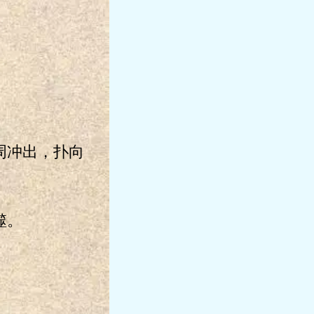
周冲出，扑向
噬。