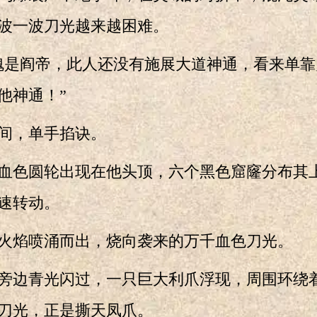
波一波刀光越来越困难。
是阎帝，此人还没有施展大道神通，看来单靠
他神通！”
间，单手掐诀。
色圆轮出现在他头顶，六个黑色窟窿分布其
速转动。
焰喷涌而出，烧向袭来的万千血色刀光。
边青光闪过，一只巨大利爪浮现，周围环绕
刀光，正是撕天凤爪。