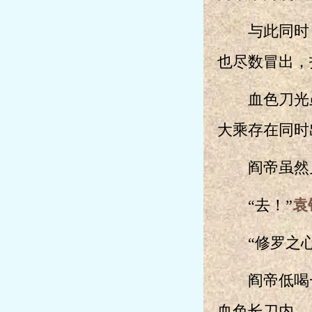
与此同时，
也尽数冒出，
血色刀光虽
大乘存在同时
阎帝虽然见
“去！”
袁
“修罗之心
阎帝低喝一
血色长刀内。