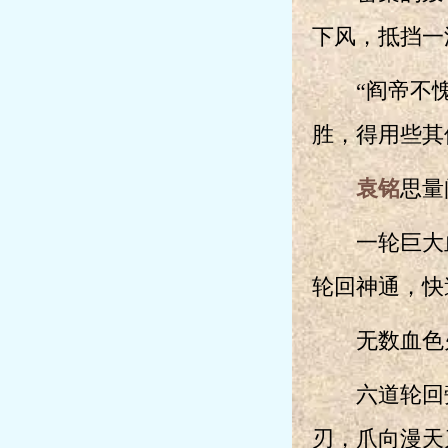
下风，抵挡一
“阎帝不愧
胜，得用些其
袁铭
思量
一轮巨大血
轮回神通，快
无数血色火
六道轮回旁
刃，爪向漫天