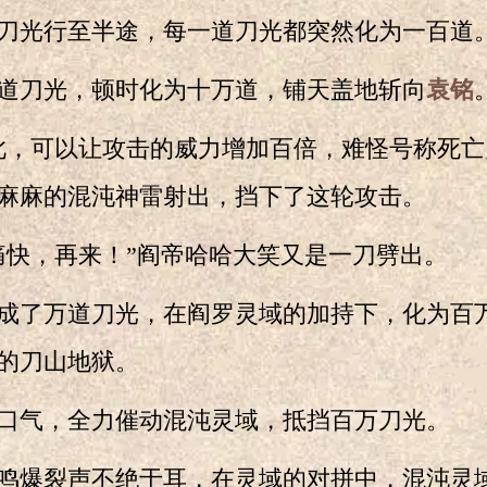
光行至半途，每一道刀光都突然化为一百道
刀光，顿时化为十万道，铺天盖地斩向
袁铭
，可以让攻击的威力增加百倍，难怪号称死亡
麻麻的混沌神雷射出，挡下了这轮攻击。
快，再来！”阎帝哈哈大笑又是一刀劈出。
了万道刀光，在阎罗灵域的加持下，化为百
的刀山地狱。
口气，全力催动混沌灵域，抵挡百万刀光。
爆裂声不绝于耳，在灵域的对拼中，混沌灵