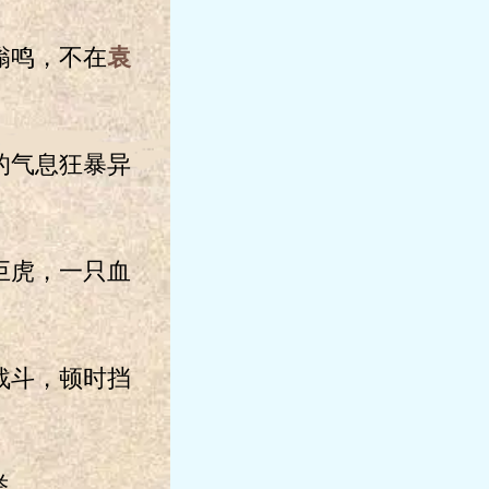
嗡鸣，不在
袁
的气息狂暴异
巨虎，一只血
战斗，顿时挡
举。