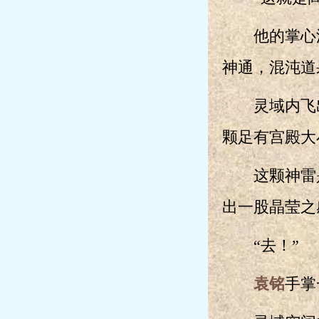
他的掌心浮
神通，混沌道
灵域内飞出
颗足有宫殿大
这颗神雷是
出一股晶莹之
“去！”
袁铭
手掌