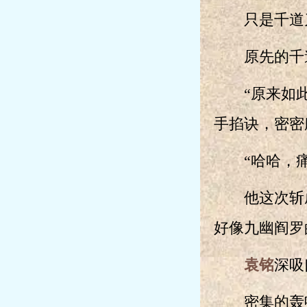
只是千道刀
原先的千道
“原来如此
手掐诀，密密
“哈哈，痛
他这次斩成
好像九幽阎罗
袁铭
深吸
密集的轰鸣