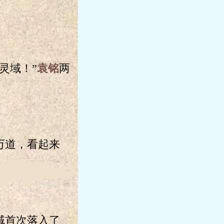
。
。
灵域！”
袁铭
两
万道，看起来
域首次落入了