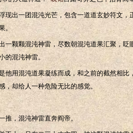
现出一团混沌光芒，包含一道道玄妙符文，
果。
一颗颗混沌神雷，尽数朝混沌道果汇聚，眨
小的混沌神雷。
他用混沌道果凝练而成，和之前的截然相比
感，却给人一种危险无比的感觉。
一推，混沌神雷直奔阎帝。