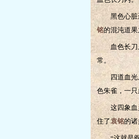
黑色心脏迸
铭
的混沌道果
血色长刀上
常。
四道血光从
色朱雀，一只
这四象血灵
住了
袁铭
的诸
“这就是阎