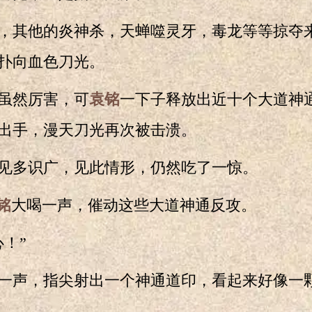
其他的炎神杀，天蝉噬灵牙，毒龙等等掠夺
扑向血色刀光。
然厉害，可
袁铭
一下子释放出近十个大道神
出手，漫天刀光再次被击溃。
多识广，见此情形，仍然吃了一惊。
铭
大喝一声，催动这些大道神通反攻。
！”
声，指尖射出一个神通道印，看起来好像一