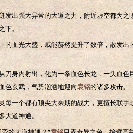
发出强大异常的大道之力，附近虚空都为之
之下。
的血光大盛，威能赫然提升了数倍，散发出
刀身内射出，化为一条血色长龙，一头血色
血色玄武，气势汹汹地迎向
袁铭
的诸多攻击。
每一个都有顶尖大乘期的战力，更擅长联手
多大道神通。
帝的大道神通？”
袁铭
目露奇异之色，抬臂高