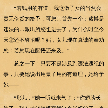
“若钱用的有道，我这做子女的当然会
责无傍货的给予，可您…首先一个：赌博是
违法的…派出所您也进去了，为什么时至今
天您还不醒悟呢？妈，女儿现在真诚的奉劝
您：若您现在醒悟还来及。”
总之一下：只要不是涉及到违法违纪的
事，只要她说出用票子用的有道理，她给予
她——
“彤儿，”她一听就来气了：“你翅膀长