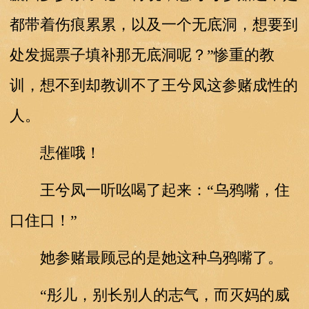
都带着伤痕累累，以及一个无底洞，想要到
处发掘票子填补那无底洞呢？”惨重的教
训，想不到却教训不了王兮凤这参赌成性的
人。
悲催哦！
王兮凤一听吆喝了起来：“乌鸦嘴，住
口住口！”
她参赌最顾忌的是她这种乌鸦嘴了。
“彤儿，别长别人的志气，而灭妈的威