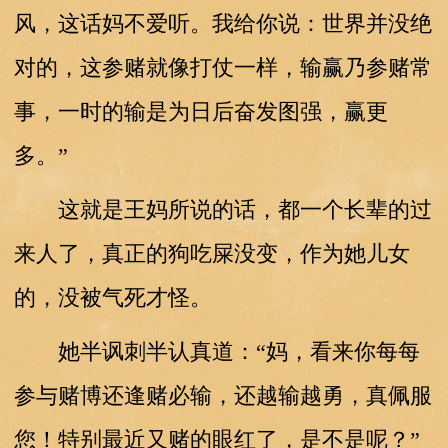
风，这话妈不爱听。我给你说：世界并没绝
对的，这参赌就像打仗一样，输赢乃参赌常
事，一时的输是为日后奋发图强，赢更
多。”
这就是王妈所说的话，都一个长辈的过
来人了，真正的狗吃屎没变，作为她儿女
的，没被气死才怪。
她半讽刺半认真道：“妈，看来你每每
参与赌博还逢赌必输，还越输越勇，真佩服
您！特别最近又赌的眼红了，是不是呢？”