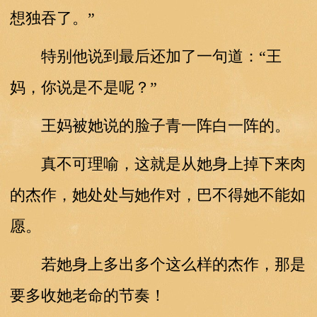
想独吞了。”
特别他说到最后还加了一句道：“王
妈，你说是不是呢？”
王妈被她说的脸子青一阵白一阵的。
真不可理喻，这就是从她身上掉下来肉
的杰作，她处处与她作对，巴不得她不能如
愿。
若她身上多出多个这么样的杰作，那是
要多收她老命的节奏！