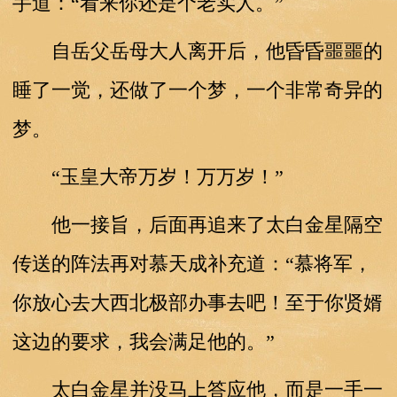
手道：“看来你还是个老实人。”
自岳父岳母大人离开后，他昏昏噩噩的
睡了一觉，还做了一个梦，一个非常奇异的
梦。
“玉皇大帝万岁！万万岁！”
他一接旨，后面再追来了太白金星隔空
传送的阵法再对慕天成补充道：“慕将军，
你放心去大西北极部办事去吧！至于你贤婿
这边的要求，我会满足他的。”
太白金星并没马上答应他，而是一手一