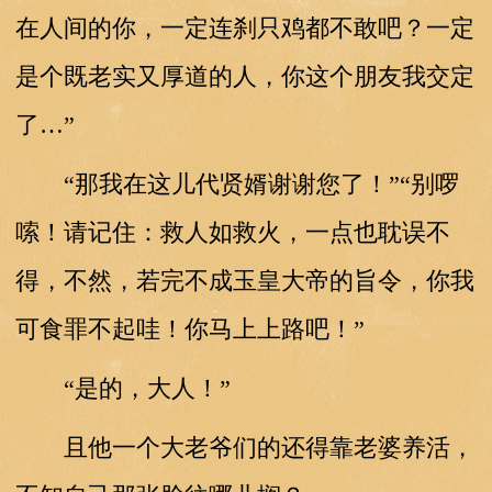
在人间的你，一定连刹只鸡都不敢吧？一定
是个既老实又厚道的人，你这个朋友我交定
了…”
“那我在这儿代贤婿谢谢您了！”“别啰
嗦！请记住：救人如救火，一点也耽误不
得，不然，若完不成玉皇大帝的旨令，你我
可食罪不起哇！你马上上路吧！”
“是的，大人！”
且他一个大老爷们的还得靠老婆养活，