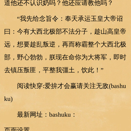
道他还不认识奶吗？他还应请教他吗？
“我先给念旨令：奉天承运玉皇大帝诏
曰：今有大西北极部不法分子，趁山高皇帝
远，想要趁乱叛逆，再而称霸整个大西北极
部，野心勃勃，朕现在命你为大将军，即时
去镇压叛匪，平整我彊土，饮此！”
阅读快穿:爱拚才会赢请关注无敌(bashu
ku)
最新网址：bashuku：
页面设置