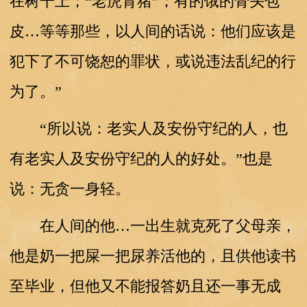
在树干上；“老虎背猪”；有的饿的骨头包
皮…等等那些，以人间的话说：他们应该是
犯下了不可饶恕的罪状，或说违法乱纪的行
为了。”
“所以说：老实人及安份守纪的人，也
有老实人及安份守纪的人的好处。”也是
说：无贪一身轻。
在人间的他…一出生就克死了父母亲，
他是奶一把屎一把尿养活他的，且供他读书
至毕业，但他又不能报答奶且还一事无成