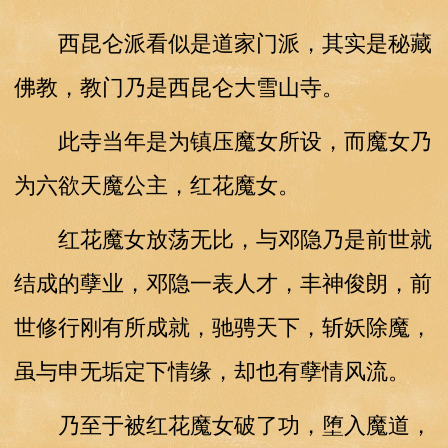
西昆仑派看似是道家门派，其实是秘藏
佛教，教门乃是西昆仑大雪山寺。
此寺当年是为镇压魔女所设，而魔女乃
为六欲天魔公主，红花魔女。
红花魔女放荡无比，与邓隐乃是前世就
结成的孽业，邓隐一表人才，丰神俊朗，前
世修行刚有所成就，驰骋天下，斩妖除魔，
虽与申无垢定下情缘，却也有孽情风流。
乃至于被红花魔女破了功，堕入魔道，