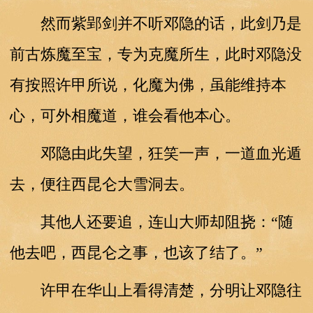
然而紫郢剑并不听邓隐的话，此剑乃是
前古炼魔至宝，专为克魔所生，此时邓隐没
有按照许甲所说，化魔为佛，虽能维持本
心，可外相魔道，谁会看他本心。
邓隐由此失望，狂笑一声，一道血光遁
去，便往西昆仑大雪洞去。
其他人还要追，连山大师却阻挠：“随
他去吧，西昆仑之事，也该了结了。”
许甲在华山上看得清楚，分明让邓隐往