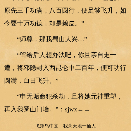
原先三千功满，八百圆行，便足够飞升，如
今要十万功德，却是赖皮。”
“师尊，那我蜀山大兴…”
“留给后人想办法吧，你且亲自走一
遭，将邓隐封入西昆仑中二百年，便可功行
圆满，白日飞升。”
“申无垢命犯杀劫，且将她元神重塑，
再入我蜀山门墙。”：sjwx←→
飞翔鸟中文 我为天地一仙人