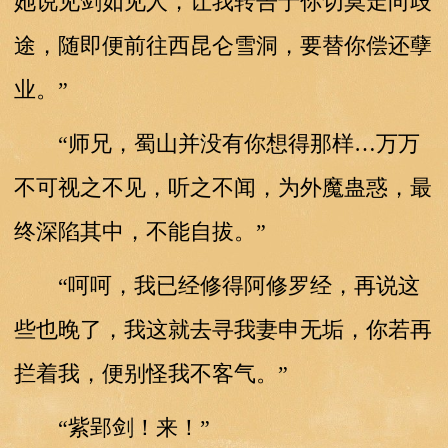
她说见剑如见人，让我转告于你切莫走向歧
途，随即便前往西昆仑雪洞，要替你偿还孽
业。”
“师兄，蜀山并没有你想得那样…万万
不可视之不见，听之不闻，为外魔蛊惑，最
终深陷其中，不能自拔。”
“呵呵，我已经修得阿修罗经，再说这
些也晚了，我这就去寻我妻申无垢，你若再
拦着我，便别怪我不客气。”
“紫郢剑！来！”