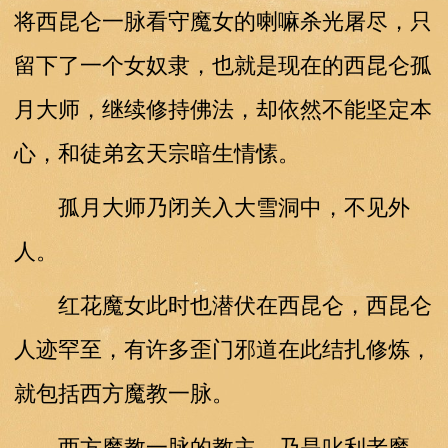
将西昆仑一脉看守魔女的喇嘛杀光屠尽，只
留下了一个女奴隶，也就是现在的西昆仑孤
月大师，继续修持佛法，却依然不能坚定本
心，和徒弟玄天宗暗生情愫。
孤月大师乃闭关入大雪洞中，不见外
人。
红花魔女此时也潜伏在西昆仑，西昆仑
人迹罕至，有许多歪门邪道在此结扎修炼，
就包括西方魔教一脉。
西方魔教一脉的教主，乃是叱利老魔，