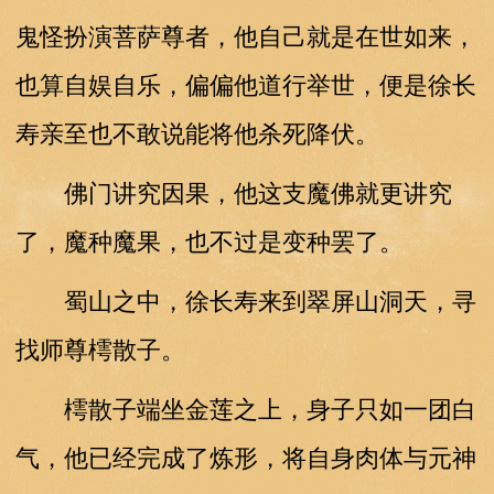
鬼怪扮演菩萨尊者，他自己就是在世如来，
也算自娱自乐，偏偏他道行举世，便是徐长
寿亲至也不敢说能将他杀死降伏。
佛门讲究因果，他这支魔佛就更讲究
了，魔种魔果，也不过是变种罢了。
蜀山之中，徐长寿来到翠屏山洞天，寻
找师尊樗散子。
樗散子端坐金莲之上，身子只如一团白
气，他已经完成了炼形，将自身肉体与元神