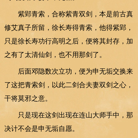
紫郢青索，合称紫青双剑，本是前古真
修艾真子所留，徐长寿得青索，他得紫郢，
只是徐长寿功行高明之后，便将其封存，加
之有了太清仙剑，也不用那剑了。
后面邓隐数次立功，便为申无垢交换来
了这把青索剑，以此二剑合夫妻双剑之心，
干将莫邪之意。
只是现在这剑出现在连山大师手中，那
决计不会是申无垢自愿。