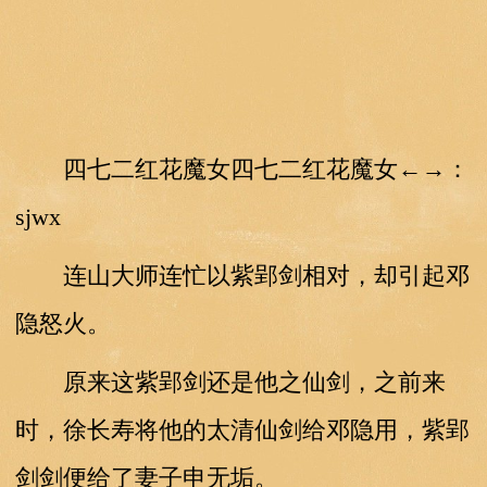
四七二红花魔女四七二红花魔女←→：
sjwx
连山大师连忙以紫郢剑相对，却引起邓
隐怒火。
原来这紫郢剑还是他之仙剑，之前来
时，徐长寿将他的太清仙剑给邓隐用，紫郢
剑剑便给了妻子申无垢。