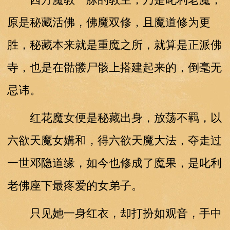
原是秘藏活佛，佛魔双修，且魔道修为更
胜，秘藏本来就是重魔之所，就算是正派佛
寺，也是在骷髅尸骸上搭建起来的，倒毫无
忌讳。
红花魔女便是秘藏出身，放荡不羁，以
六欲天魔女媾和，得六欲天魔大法，夺走过
一世邓隐道缘，如今也修成了魔果，是叱利
老佛座下最疼爱的女弟子。
只见她一身红衣，却打扮如观音，手中