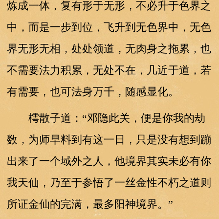
炼成一体，复有形于无形，不必升于色界之
中，而是一步到位，飞升到无色界中，无色
界无形无相，处处领道，无肉身之拖累，也
不需要法力积累，无处不在，几近于道，若
有需要，也可法身万千，随感显化。
樗散子道：“邓隐此关，便是你我的劫
数，为师早料到有这一日，只是没有想到蹦
出来了一个域外之人，他境界其实未必有你
我天仙，乃至于参悟了一丝金性不朽之道则
所证金仙的完满，最多阳神境界。”