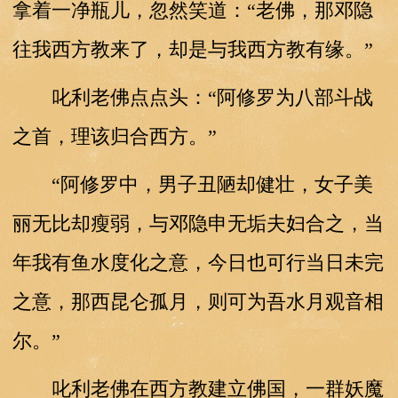
拿着一净瓶儿，忽然笑道：“老佛，那邓隐
往我西方教来了，却是与我西方教有缘。”
叱利老佛点点头：“阿修罗为八部斗战
之首，理该归合西方。”
“阿修罗中，男子丑陋却健壮，女子美
丽无比却瘦弱，与邓隐申无垢夫妇合之，当
年我有鱼水度化之意，今日也可行当日未完
之意，那西昆仑孤月，则可为吾水月观音相
尔。”
叱利老佛在西方教建立佛国，一群妖魔