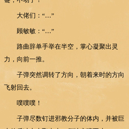
大佬们：“…”
顾敏敏：“…”
路曲辞单手举在半空，掌心凝聚出灵
力，向前一推。
子弹突然调转了方向，朝着来时的方向
飞射回去。
噗噗噗！
子弹尽数钉进邪教分子的体内，并被巨