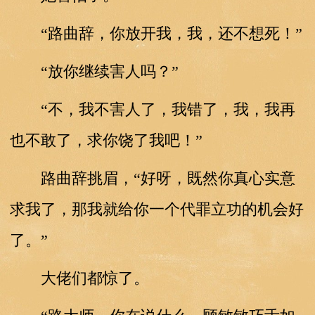
“路曲辞，你放开我，我，还不想死！”
“放你继续害人吗？”
“不，我不害人了，我错了，我，我再
也不敢了，求你饶了我吧！”
路曲辞挑眉，“好呀，既然你真心实意
求我了，那我就给你一个代罪立功的机会好
了。”
大佬们都惊了。