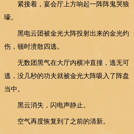
紧接着，宴会厅上方响起一阵阵鬼哭狼
嚎。
黑电云团被金光大阵投射出来的金光灼
伤，顿时溃散四逃。
无数团黑气在大厅内横冲直撞，逃无可
逃，没几秒的功夫就被金光大阵吸入了阵盘
当中。
黑云消失，闪电声静止。
空气再度恢复到了之前的清新。