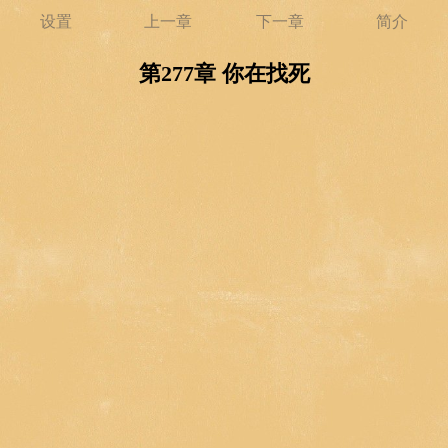
设置
上一章
下一章
简介
第277章 你在找死