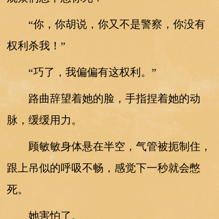
“你，你胡说，你又不是警察，你没有
权利杀我！”
“巧了，我偏偏有这权利。”
路曲辞望着她的脸，手指捏着她的动
脉，缓缓用力。
顾敏敏身体悬在半空，气管被扼制住，
跟上吊似的呼吸不畅，感觉下一秒就会憋
死。
她害怕了。