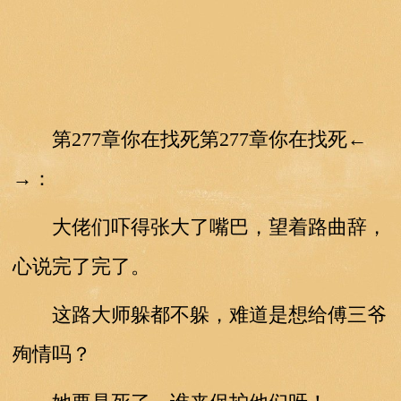
第277章你在找死第277章你在找死←
→：
大佬们吓得张大了嘴巴，望着路曲辞，
心说完了完了。
这路大师躲都不躲，难道是想给傅三爷
殉情吗？