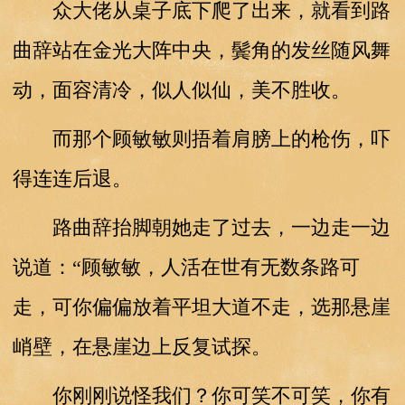
众大佬从桌子底下爬了出来，就看到路
曲辞站在金光大阵中央，鬓角的发丝随风舞
动，面容清冷，似人似仙，美不胜收。
而那个顾敏敏则捂着肩膀上的枪伤，吓
得连连后退。
路曲辞抬脚朝她走了过去，一边走一边
说道：“顾敏敏，人活在世有无数条路可
走，可你偏偏放着平坦大道不走，选那悬崖
峭壁，在悬崖边上反复试探。
你刚刚说怪我们？你可笑不可笑，你有