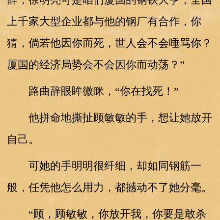
上千家大型企业都与他的钢厂有合作，你
猜，倘若他因你而死，世人会不会唾骂你？
厦国的经济局势会不会因你而动荡？”
路曲辞眼眸微眯，“你在找死！”
他拼命地撕扯顾敏敏的手，想让她放开
自己。
可她的手明明很纤细，却如同钢筋一
般，任凭他怎么用力，都撼动不了她分毫。
“顾，顾敏敏，你放开我，你要是敢杀