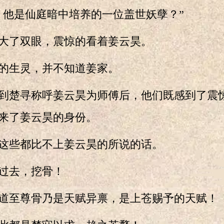
他是仙庭暗中培养的一位盖世妖孽？”
了双眼，震惊的看着姜云昊。
生灵，并不知道姜家。
楚寻称呼姜云昊为师傅后，他们既感到了震
来了姜云昊的身份。
些都比不上姜云昊的所说的话。
去，挖骨！
至尊骨乃是天赋异禀，是上苍赐予的天赋！