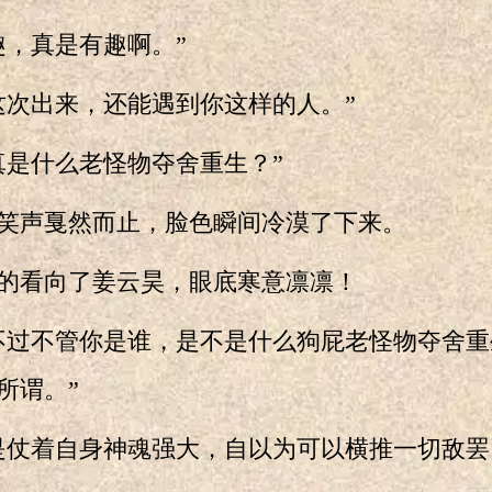
，真是有趣啊。”
次出来，还能遇到你这样的人。”
是什么老怪物夺舍重生？”
声戛然而止，脸色瞬间冷漠了下来。
看向了姜云昊，眼底寒意凛凛！
过不管你是谁，是不是什么狗屁老怪物夺舍重
所谓。”
仗着自身神魂强大，自以为可以横推一切敌罢