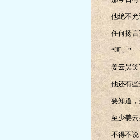
他绝不允许
任何扬言要
“呵。”
姜云昊笑了
他还有些开
要知道，至
至少姜云昊
不得不说，