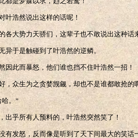
都是梦寐以求，趋之若鹜！
叶浩然说出这样的话呢！
各大势力天骄们，这辈子也不敢说出这种话
异于是触碰到了叶浩然的逆鳞。
因此而暴怒，他们谁也挡不住叶浩然一招！
，众生为之贪婪觊觎，却也不是谁都敢抢的
哈。”
出乎所有人预料的，叶浩然突然笑了！
有发怒，反而像是听到了天下间最大的笑话