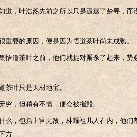
道，叶浩然先前之所以只是逼退了楚寻，而
重要的原因，便是因为悟道茶叶尚未成熟。
悟道茶叶之前，他们就捉对厮杀了起来，势
茶叶只是天材地宝。
穷，但稍有不慎，便会被摧毁。
么，包括上官无敌，林耀祖几人在内，他们
下方。