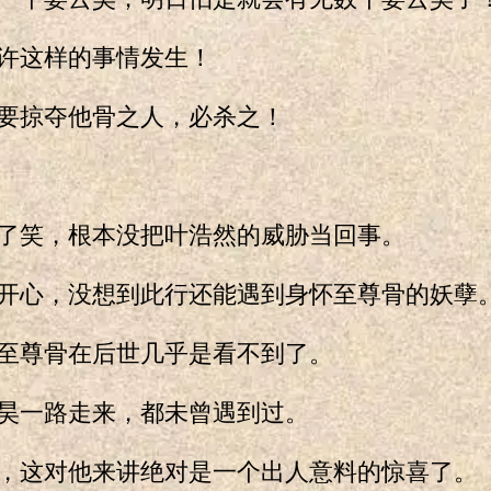
这样的事情发生！
掠夺他骨之人，必杀之！
笑，根本没把叶浩然的威胁当回事。
心，没想到此行还能遇到身怀至尊骨的妖孽
尊骨在后世几乎是看不到了。
一路走来，都未曾遇到过。
这对他来讲绝对是一个出人意料的惊喜了。