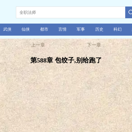
武侠
仙侠
都市
言情
军事
历史
科幻
上一章
下一章
第588章 包饺子,别给跑了