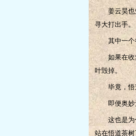
姜云昊也知
寻大打出手。
其中一个很
如果在收集
叶毁掉。
毕竟，悟道
即便奥妙无
这也是为什
站在悟道茶树