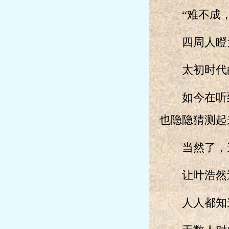
“难不成，
四周人瞪大
太初时代的
如今在听到
也隐隐猜测起
当然了，这
让叶浩然过
人人都知道