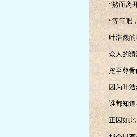
“然而离开
“等等吧，
叶浩然的嘴
众人的猜
挖至尊骨的
因为叶浩然
谁都知道至
正因如此，
那今日有一