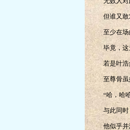
无数人对此
但谁又敢对
至少在场的
毕竟，这无
若是叶浩然
至尊骨虽好
“哈，哈哈
与此同时，
他似乎并没