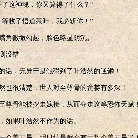
了这神魂，你又算得了什么？”
等收了悟道茶叶，我必斩你！”
角微微勾起，脸色略显阴沉。
测没错。
话，无异于是触碰到了叶浩然的逆鳞！
也很清楚，世人对至尊骨的贪婪有多深！
尊骨能被挖走嫁接，从而夺走这等恐怖天赋
如果叶浩然不作为的话。
个姜云昊，明日怕是就会有无数个姜云昊了