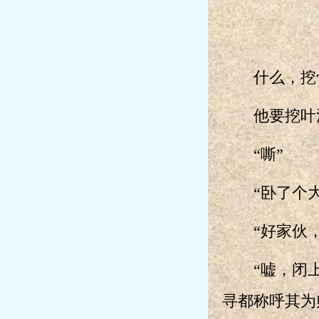
什么，挖
他要挖叶浩
“嘶”
“卧了个大
“好家伙，
“嘘，闭上
寻都称呼其为