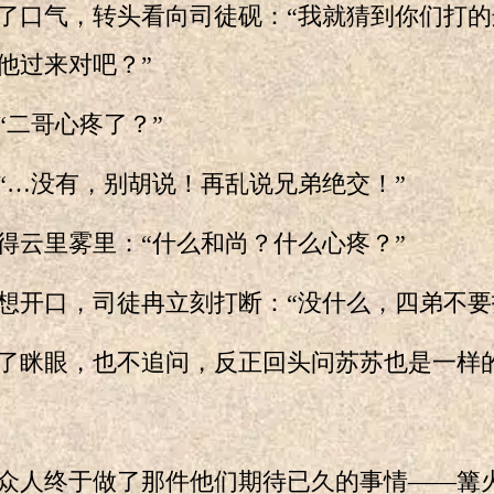
口气，转头看向司徒砚：“我就猜到你们打的
他过来对吧？”
二哥心疼了？”
…没有，别胡说！再乱说兄弟绝交！”
云里雾里：“什么和尚？什么心疼？”
开口，司徒冉立刻打断：“没什么，四弟不要
眯眼，也不追问，反正回头问苏苏也是一样
人终于做了那件他们期待已久的事情——篝