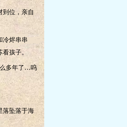
材到位，亲自
和冷烬串串
苏看孩子。
么多年了…呜
星落坠落于海