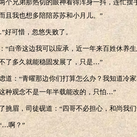
个兄弟那热切的眼神看得浑身一抖，连忙摆手
而且我也想多陪陪苏苏和小月儿。”
”好可惜，忽悠失败了。
“白帝这边我可以应承，近一年来百姓休养生
不了多久就能稳固发展了，只是…”
道：“青曜那边你们打算怎么办？我知道冷家
这种观念不是一年半载能改的，只怕…”
挑眉，司徒砚道：“四哥不必担心，和尚我们
…啊？”