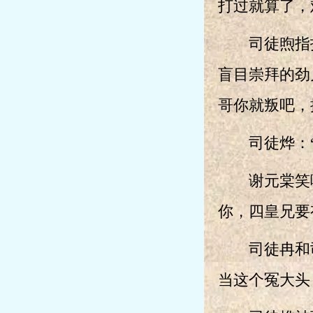
打过就算了，
司徒煦指指
盲目崇拜的劲
哥你就叛吧，
司徒烨：“
谢元棠笑嘻
你，四皇兄要
司徒冉和司徒
当这个冤大头