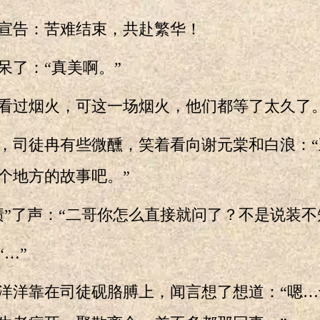
告：苦难结束，共赴繁华！
了：“真美啊。”
过烟火，可这一场烟火，他们都等了太久了
司徒冉有些微醺，笑着看向谢元棠和白浪：“
个地方的故事吧。”
了声：“二哥你怎么直接就问了？不是说装不
…”
洋靠在司徒砚胳膊上，闻言想了想道：“嗯…