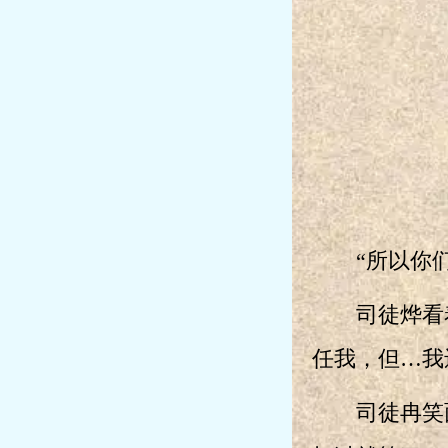
“所以你们
司徒烨看着
任我，但…我
司徒冉笑面