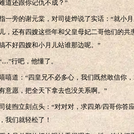
难道还跟你记仇不成？”
一旁的谢元棠，对司徒烨说了实话：“就小月
儿，还有四嫂这些年和父皇母妃二哥他们的共
搞不好四嫂和小月儿站谁那边呢。”
…”行吧，他懂了。
嘻道：“四皇兄不必多心，我们既然敢信你，
有意愿，把全天下拿去也没关系啊。”
煦立刻点头：“对对对，求四弟/四哥你答应
，我们就轻松了！