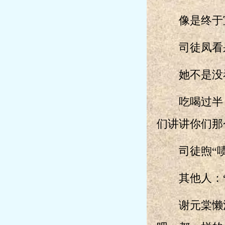
像是终于宣
司徒凤看呆
她不是没看
吃喝过半，
们讲讲你们那
司徒煦“啧”
其他人：“
谢元棠懒洋