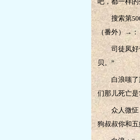
吧，都一样的
搜索第500
（番外）→：
司徒凤好奇
贝。”
白浪嗤了声
们那儿死亡是
众人微怔，
狗叔叔你和五