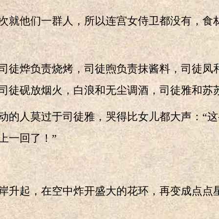
就他们一群人，所以连宫女侍卫都没有，食
徒烨负责烧烤，司徒煦负责抹酱料，司徒凤
司徒砚放烟火，白浪和无尘调酒，司徒雅和苏
的人莫过于司徒雅，哭得比女儿都大声：“这
上一回了！”
升起，在空中炸开盛大的花环，再变成点点