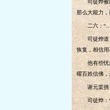
司徒烨被两
那么大能力，
二六：“…
司徒烨道：
恢复，相信用
他有些忧虑
曜百姓信佛，
谢元棠挑了
司徒烨：“