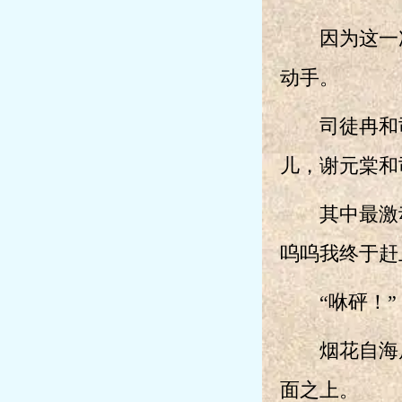
因为这一次
动手。
司徒冉和司
儿，谢元棠和
其中最激动
呜呜我终于赶
“咻砰！”
烟花自海岸
面之上。