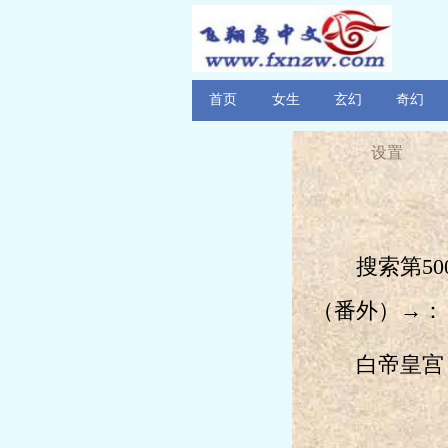
首页
女生
玄幻
奇幻
设置
搜索第500
（番外）→：
白帝皇宫，