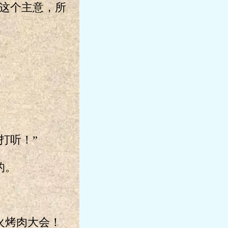
这个主意，所
打听！”
的。
火烤肉大会！