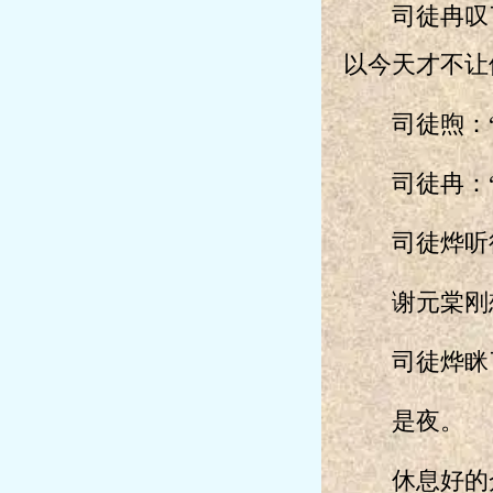
司徒冉叹了
以今天才不让
司徒煦：“
司徒冉：“
司徒烨听得
谢元棠刚想
司徒烨眯了
是夜。
休息好的众