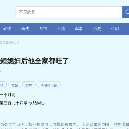
武侠
仙侠
都市
言情
军事
历史
科幻
他全家都旺了
鲤媳妇后他全家都旺了
著
言情
穿越
架空
飞翔鸟小说
一个月前
第三百九十四章:永结同心
会过苦日子，却不知道自己自带锦鲤属性。 上河边能捡到鱼，挖野菜