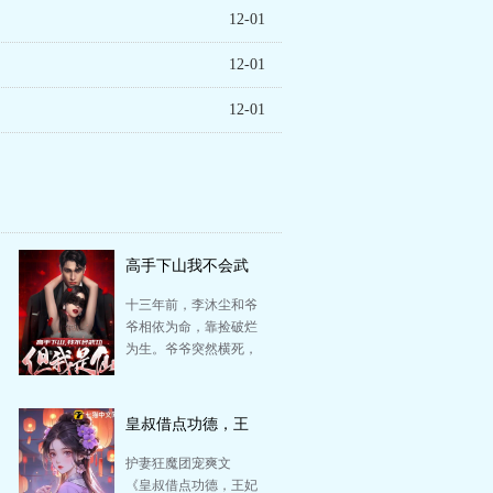
12-01
12-01
12-01
高手下山我不会武
功李沐尘
十三年前，李沐尘和爷
爷相依为命，靠捡破烂
为生。爷爷突然横死，
只给他留下一纸豪门婚
约。无助的他，被路
过…
皇叔借点功德，王
妃把符画猛了
护妻狂魔团宠爽文
《皇叔借点功德，王妃