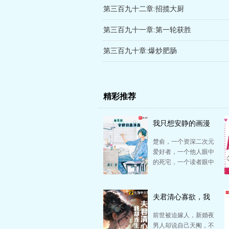
第三百九十二章:招揽大厨
第三百九十一章:第一轮获胜
第三百九十章:爆炒肥肠
精彩推荐
我只想安静的画漫
画
楚俞，一个资深二次元
爱好者，一个他人眼中
的死宅，一个读者眼中
的坑爹漫画作者！ 那
一天，他获得了承载…
夫君清心寡欲，我
却连生三胎
前世被迫嫁人，新婚夜
男人却说自己天阉，不