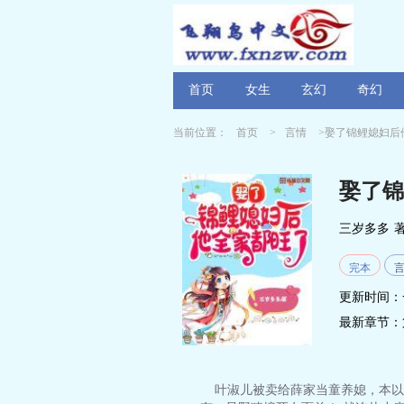
首页
女生
玄幻
奇幻
当前位置：
首页
>
言情
>娶了锦鲤媳妇后
娶了锦
三岁多多
完本
更新时间：
最新章节：
叶淑儿被卖给薛家当童养媳，本以为