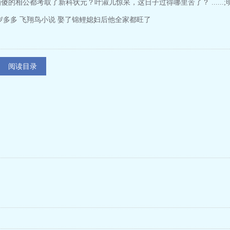
的相公都考取了新科状元？叶淑儿惊呆，这日子过得哪里苦了？ ......
岁多多 飞翔鸟小说 娶了锦鲤媳妇后他全家都旺了
阅读目录