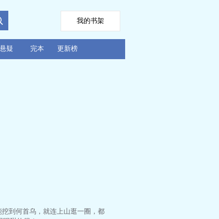
我的书架
悬疑
完本
更新榜
能挖到何首乌，就连上山逛一圈，都