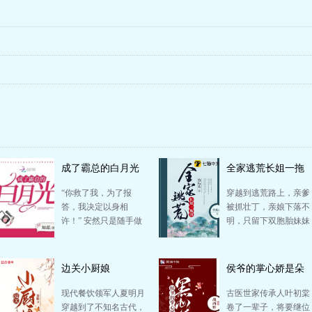
成了霸总的白月光
全家逃荒长姐一拖
四
“你救了我，为了报
穿越到逃荒路上，亲爹
答，我决定以身相
被抓壮丁，亲娘下落不
许！” 安然只是随手做
明，只留下双胞胎妹妹
了件好事，却被这位腹
和嗷嗷待哺的弟弟。唐
黑冰山脸缠上了。 “…
念表示不慌，她不仅
力…
边关小厨娘
侯爷的掌心娇是朵
黑心莲
现代餐饮领军人夏明月
古医世家传承人叶初棠
穿越到了不知名古代，
卷了一辈子，将要继位