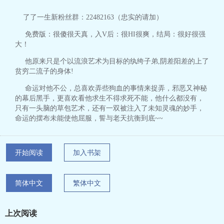
了了一生新粉丝群：22482163（忠实的请加）
免费版：很傻很天真，入V后：很HI很爽，结局：很好很强
大！
他原来只是个以流浪艺术为目标的纨绔子弟,阴差阳差的上了
贫穷二流子的身体!
命运对他不公，总喜欢弄些狗血的事情来捉弄，邪恶又神秘
的幕后黑手，更喜欢看他求生不得求死不能，他什么都没有，
只有一头脑的草包艺术，还有一双被注入了未知灵魂的妙手，
命运的摆布未能使他屈服，誓与老天抗衡到底~~
开始阅读
加入书架
简体中文
繁体中文
上次阅读