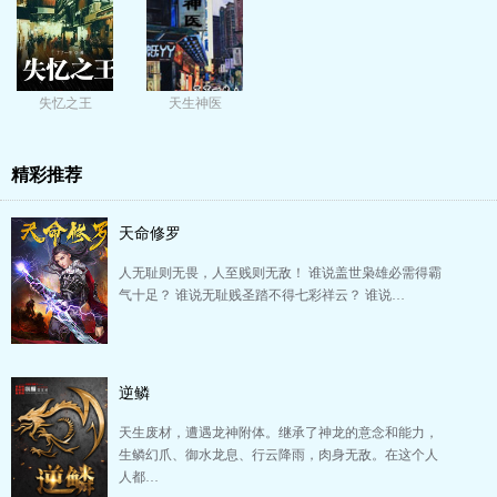
失忆之王
天生神医
精彩推荐
天命修罗
人无耻则无畏，人至贱则无敌！ 谁说盖世枭雄必需得霸
气十足？ 谁说无耻贱圣踏不得七彩祥云？ 谁说…
逆鳞
天生废材，遭遇龙神附体。继承了神龙的意念和能力，
生鳞幻爪、御水龙息、行云降雨，肉身无敌。在这个人
人都…