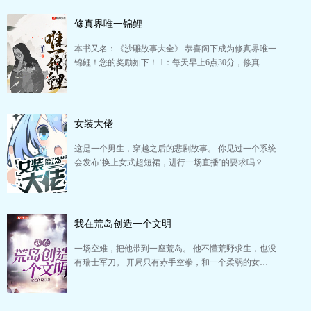
修真界唯一锦鲤
本书又名：《沙雕故事大全》 恭喜阁下成为修真界唯一
锦鲤！您的奖励如下！ 1：每天早上6点30分，修真…
女装大佬
这是一个男生，穿越之后的悲剧故事。 你见过一个系统
会发布‘换上女式超短裙，进行一场直播’的要求吗？…
我在荒岛创造一个文明
一场空难，把他带到一座荒岛。 他不懂荒野求生，也没
有瑞士军刀。 开局只有赤手空拳，和一个柔弱的女…