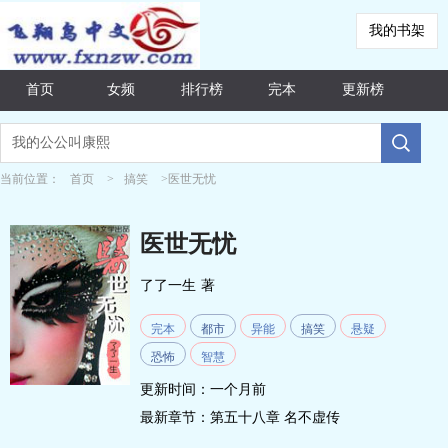
我的书架
首页
女频
排行榜
完本
更新榜
当前位置：
首页
>
搞笑
>医世无忧
医世无忧
了了一生
著
完本
都市
异能
搞笑
悬疑
恐怖
智慧
更新时间：一个月前
最新章节：
第五十八章 名不虚传