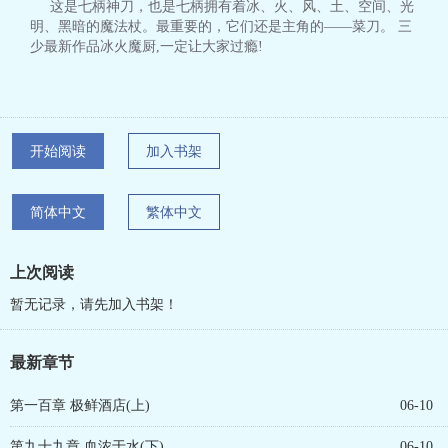
这是七柄神刀，也是七柄拥有着冰、火、风、土、空间、光
明、黑暗的魔法杖。最重要的，它们还是主角的——菜刀。 三
少最新作品冰火魔厨,一定让大家过瘾!
开始阅读
加入书架
简体中文
繁体中文
上次阅读
暂无记录，请先加入书架！
最新章节
第一百章 极鲜酒店(上)
06-10
第九十九章 血浓于水(下)
06-10