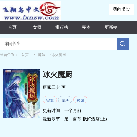
我的书架
首页
女频
排行榜
完本
更新榜
当前位置：
首页
>
魔法
>冰火魔厨
冰火魔厨
唐家三少
著
完本
魔法
校园
更新时间：一个月前
最新章节：
第一百章 极鲜酒店(上)