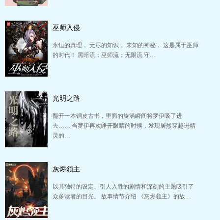
巫师入侵
永恒的真理， 无尽的知识， 未知的神秘， 这是属于巫师
的时代！ 黑暗流；巫师流；无限流 守…
光明之路
翻开一本铜皮古书，里面的旋涡瞬间将罗伊吸了进
去…… 当罗伊再次睁开眼睛的时候，发现居然穿越进精
灵的…
灰烬领主
以其独特的设定、引人入胜的剧情和深刻的主题吸引了
众多读者的目光。 故事情节介绍 《灰烬领主》的故…