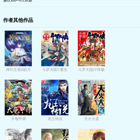
第0500--0538章
作者其他作品
神印王座II皓月
斗罗大陆V重生
斗罗大陆IV终极
当空
唐三
斗罗
大龟甲师
龙王传说
天火大道