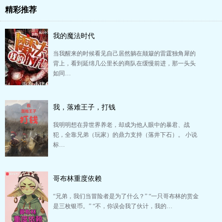
精彩推荐
我的魔法时代
当我醒来的时候看见自己居然躺在颠簸的雷霆独角犀的
背上，看到延绵几公里长的商队在缓慢前进，那一头头
如同…
我，落难王子，打钱
我明明想在异世界养老，却成为他人眼中的暴君、战
犯，全靠兄弟（玩家）的鼎力支持（落井下石）。 小说
标…
哥布林重度依赖
“兄弟，我们当冒险者是为了什么？” “一只哥布林的赏金
是三枚银币。” “不，你误会我了伙计，我的…