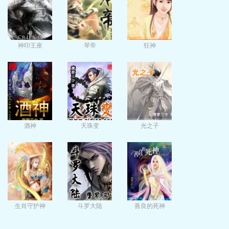
神印王座
琴帝
狂神
酒神
天珠变
光之子
生肖守护神
斗罗大陆
善良的死神