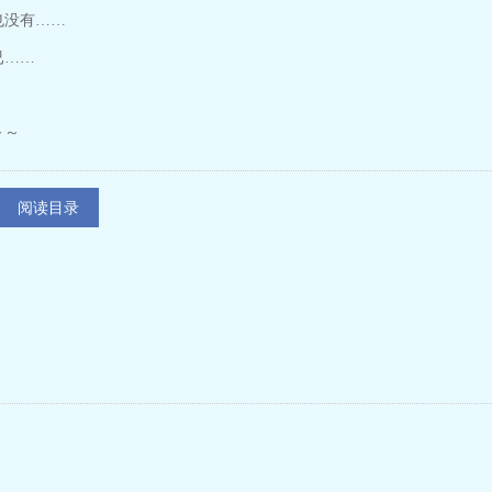
没有……
已……
～～
阅读目录