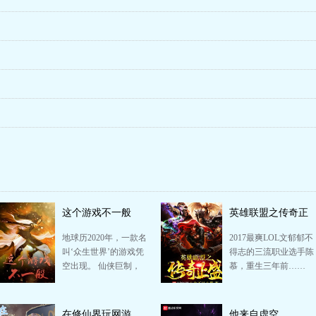
这个游戏不一般
英雄联盟之传奇正
盛
地球历2020年，一款名
2017最爽LOL文郁郁不
叫‘众生世界’的游戏凭
得志的三流职业选手陈
空出现。 仙侠巨制，
慕，重生三年前……
画面精美，后天、先
这一年，大魔王横压当
天、筑基、结丹、元…
世，三星双雄并起；…
在修仙界玩网游
他来自虚空