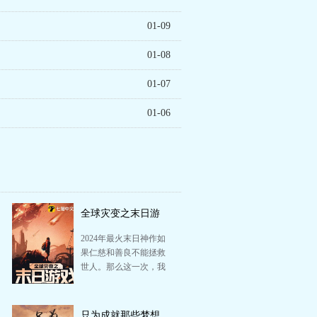
01-09
01-08
01-07
01-06
全球灾变之末日游
戏
2024年最火末日神作如
果仁慈和善良不能拯救
世人。那么这一次，我
选择杀戮。我于死亡中
重生，亦如烈日下的
罪…
只为成就那些梦想