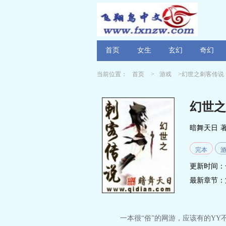
首页
女生
玄幻
奇幻
当前位置：
首页
>
游戏
>幻世之刺客传说
幻世之
暗舞天日
完本
更新时间：
最新章节：
一本很“俗”的网游，应该有的YY