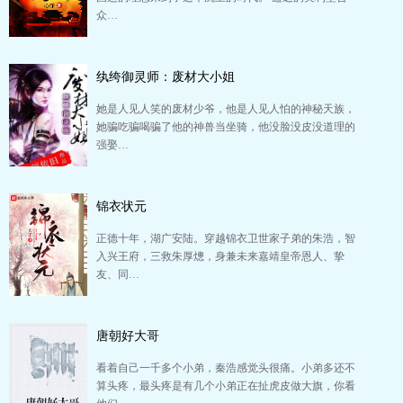
众…
纨绔御灵师：废材大小姐
她是人见人笑的废材少爷，他是人见人怕的神秘天族，
她骗吃骗喝骗了他的神兽当坐骑，他没脸没皮没道理的
强娶…
锦衣状元
正德十年，湖广安陆。穿越锦衣卫世家子弟的朱浩，智
入兴王府，三救朱厚熜，身兼未来嘉靖皇帝恩人、挚
友、同…
唐朝好大哥
看着自己一千多个小弟，秦浩感觉头很痛。小弟多还不
算头疼，最头疼是有几个小弟正在扯虎皮做大旗，你看