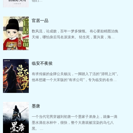
他们…
官居一品
数风流，论成败，百年一梦多慷慨。 有心要励精图治挽
天倾，哪怕身后骂名滚滚来。 轻生死，重兴衰，海…
临安不夜侯
有求传媒的金牌公关杨沅，一脚踏入了活的“清明上河”。
他本想建一个大宋版的“有求公司”，专为临安的名伶…
墨唐
一个当代宅男穿越到初唐一个墨家子弟身上，就像一滴
墨水滴在水杯中，很快，整个大唐就被渲染的乌七八
黑。 …