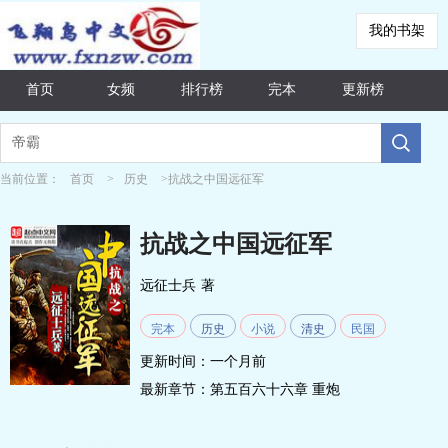
我的书架
首页
女频
排行榜
完本
更新榜
当前位置：
首页
>
历史
>抗战之中国远征军
抗战之中国远征军
远征士兵
著
完本
历史
小说
清史
民国
更新时间：一个月前
最新章节：
第五百六十六章 重炮