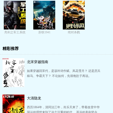
亮剑之军工系统
苏联1941
绝对杀戮
精彩推荐
北宋穿越指南
如果穿越回宋代，是该吟诗作赋、风花雪月？ 还是厉兵
秣马、争霸天下？ 不论如何，先填饱肚子再说。
大清隐龙
西历1864年，清同治三年，肖乐天来了，带着改变中华
国运的理想来到了这个沉重的时代。 遥远的美利坚合