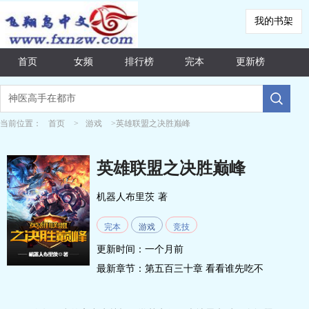
我的书架
首页
女频
排行榜
完本
更新榜
当前位置：
首页
>
游戏
>英雄联盟之决胜巅峰
英雄联盟之决胜巅峰
机器人布里茨
著
完本
游戏
竞技
更新时间：一个月前
最新章节：
第五百三十章 看看谁先吃不
消