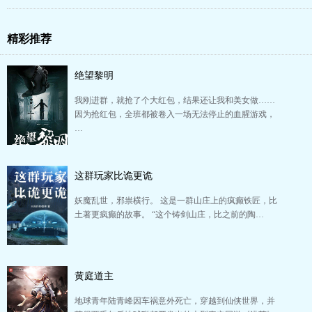
精彩推荐
绝望黎明
我刚进群，就抢了个大红包，结果还让我和美女做……
因为抢红包，全班都被卷入一场无法停止的血腥游戏，
…
这群玩家比诡更诡
妖魔乱世，邪祟横行。 这是一群山庄上的疯癫铁匠，比
土著更疯癫的故事。 “这个铸剑山庄，比之前的陶…
黄庭道主
地球青年陆青峰因车祸意外死亡，穿越到仙侠世界，并