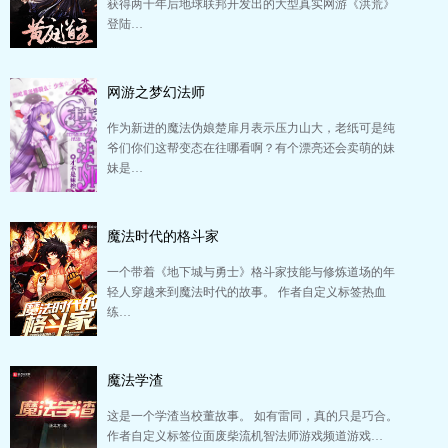
获得两千年后地球联邦开发出的大型真实网游《洪荒》
登陆…
网游之梦幻法师
作为新进的魔法伪娘楚扉月表示压力山大，老纸可是纯
爷们你们这帮变态在往哪看啊？有个漂亮还会卖萌的妹
妹是…
魔法时代的格斗家
一个带着《地下城与勇士》格斗家技能与修炼道场的年
轻人穿越来到魔法时代的故事。 作者自定义标签热血
练…
魔法学渣
这是一个学渣当校董故事。 如有雷同，真的只是巧合。
作者自定义标签位面废柴流机智法师游戏频道游戏…