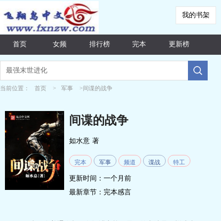
我的书架
首页
女频
排行榜
完本
更新榜
当前位置：
首页
>
军事
>间谍的战争
间谍的战争
如水意
著
完本
军事
频道
谍战
特工
更新时间：一个月前
最新章节：
完本感言