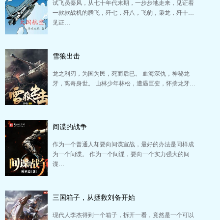
试飞员秦风，从七十年代末期，一步步地走来，见证着
一款款战机的腾飞，歼七，歼八，飞豹，枭龙，歼十…
见证…
雪狼出击
龙之利刃，为国为民，死而后已。 血海深仇，神秘龙
牙，离奇身世。 山林少年林松，遭遇巨变，怀揣龙牙…
间谍的战争
作为一个普通人却要向间谍宣战，最好的办法是同样成
为一个间谍。 作为一个间谍，要向一个实力强大的间
谍…
三国箱子，从拯救刘备开始
现代人李杰得到一个箱子，拆开一看，竟然是一个可以