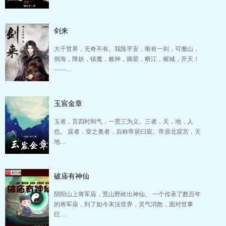
剑来
大千世界，无奇不有。我陈平安，唯有一剑，可搬山，
倒海，降妖，镇魔，敕神，摘星，断江，摧城，开天！
——…
玉宸金章
玉者，言四时和气，一贯三为义。三者，天，地，人
也。 宸者，室之奥者，后称帝居曰宸。帝居北宸宫，天
地…
破庙有神仙
阴阳山上将军庙，荒山野岭出神仙。 一个传承了数百年
的将军庙，到了如今末法世界，灵气消散，面对世事
巨…