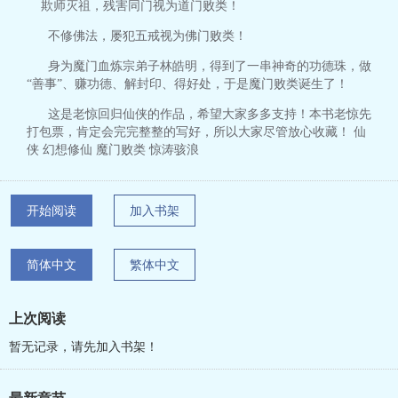
欺师灭祖，残害同门视为道门败类！
不修佛法，屡犯五戒视为佛门败类！
身为魔门血炼宗弟子林皓明，得到了一串神奇的功德珠，做
“善事”、赚功德、解封印、得好处，于是魔门败类诞生了！
这是老惊回归仙侠的作品，希望大家多多支持！本书老惊先
打包票，肯定会完完整整的写好，所以大家尽管放心收藏！ 仙
侠 幻想修仙 魔门败类 惊涛骇浪
开始阅读
加入书架
简体中文
繁体中文
上次阅读
暂无记录，请先加入书架！