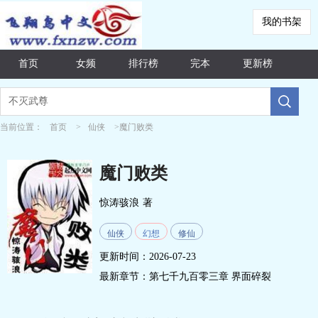
我的书架
首页
女频
排行榜
完本
更新榜
当前位置：
首页
>
仙侠
>魔门败类
魔门败类
惊涛骇浪
著
仙侠
幻想
修仙
更新时间：2026-07-23
最新章节：
第七千九百零三章 界面碎裂