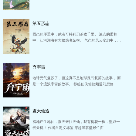
第五形态
固态的厚重中，武者可持利刃杀敌千里。 液态的柔和
中，江河湖海有大修炼者纵横。 气态的风云变幻中，…
弃宇宙
地球元气复苏了，但这真不是地球灵气复苏的故事， 而
是一个流浪宇宙的故事。 标签仙侠仙侠频道幻想修…
盗天仙途
福地产生地仙，洞天来往天仙，我有梅花一株，盗取一
线天机！ 作者自定义标签:穿越黑客坚毅位面