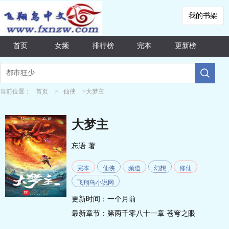
我的书架
首页
女频
排行榜
完本
更新榜
当前位置：
首页
>
仙侠
>大梦主
大梦主
忘语
著
完本
仙侠
频道
幻想
修仙
飞翔鸟小说网
更新时间：一个月前
最新章节：
第两千零八十一章 苍穹之眼