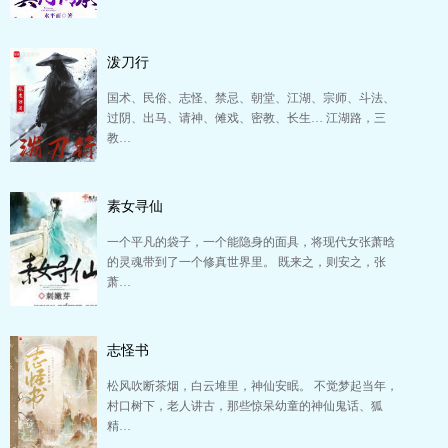
泼刀行
国术、民俗、志怪、禁忌、朝堂、江湖、宗师、斗法、
过阴、出马、请神、傩戏、密教、长生… 江湖路，三
教…
素女寻仙
一个平凡的袋子，一个能隐身的面具，将现代女张萧晗
的灵魂带到了一个修真世界里。 既来之，则安之，张
萧…
志怪书
松风吹断茶烟，白云堆里，神仙安眠。 不觉梦起当年，
村口树下，老人讲古，那些惊呆幼童的神仙鬼话、狐
精…