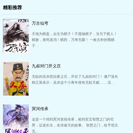
精彩推荐
万古仙穹
天地为棋盘，众生为棋子！不愿做棋子，当为下棋人！
棋败，身死道消！棋胜，万寿无疆！ 一枚古朴的围棋
子…
九叔对门开义庄
无耻的吴赤把自家义庄，开在了九叔的对门！ 僵尸道长
林正英表示：吴赤这个小青年很有无耻天赋…… 没…
冥河传承
这是一个得到冥河老祖传承，捡到至宝智慧之门的宅
男，证道长生，名传诸天的故事。 智慧之门，给予宿主
无…