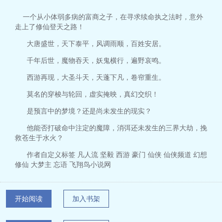
一个从小体弱多病的富商之子，在寻求续命执之法时，意外
走上了修仙登天之路！
大唐盛世，天下泰平，风调雨顺，百姓安居。
千年后世，魔物吞天，妖鬼横行，遍野哀鸣。
西游再现，大圣斗天，天蓬下凡，卷帘重生。
莫名的穿梭与轮回，虚实掩映，真幻交织！
是预言中的梦境？还是尚未发生的现实？
他能否打破命中注定的魔障，消弭还未发生的三界大劫，挽
救苍生于水火？
作者自定义标签 凡人流 坚毅 西游 豪门 仙侠 仙侠频道 幻想
修仙 大梦主 忘语 飞翔鸟小说网
开始阅读
加入书架