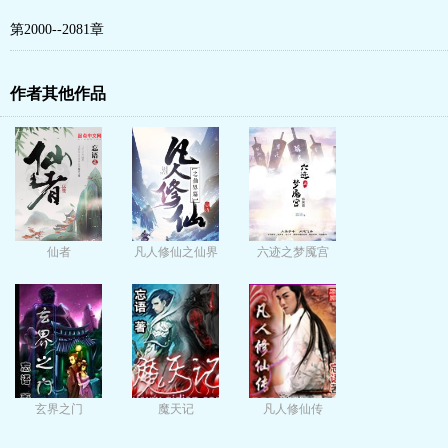
第2000--2081章
作者其他作品
仙者
凡人修仙之仙界
六迹之梦魇宫
篇
玄界之门
魔天记
凡人修仙传