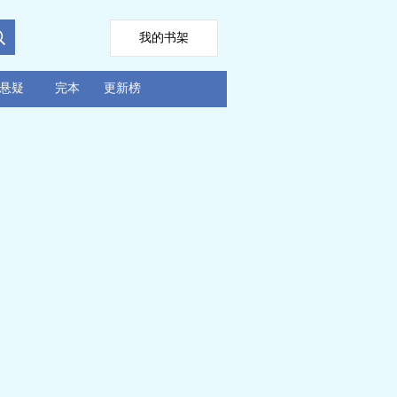
我的书架
悬疑
完本
更新榜