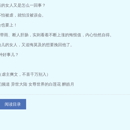
的女人又是怎么一回事？
怕被虐，就怕没被误会。
也要上！
带雨、断人肝肠，实则看着不断上涨的悔恨值，内心怡然自得。
儿的女人，又追悔莫及的想要挽回他了。
种好事儿？
（虐主爽文，不喜千万别入）
频道 异世大陆 女尊世界的白莲花 醉皓月
阅读目录