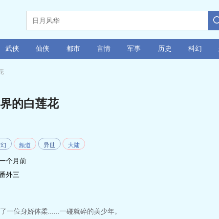
武侠
仙侠
都市
言情
军事
历史
科幻
花
界的白莲花
玄幻
频道
异世
大陆
一个月前
番外三
位身娇体柔......一碰就碎的美少年。