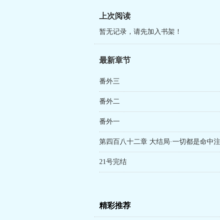
上次阅读
暂无记录，请先加入书架！
最新章节
番外三
番外二
番外一
第四百八十二章 大结局·一切都是命中
21号完结
精彩推荐