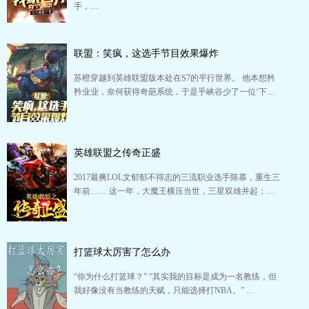
手，…
联盟：笑疯，这选手节目效果爆炸
苏橙穿越到英雄联盟版本处在S7的平行世界。 他本想矜
矜业业，奈何获得奇葩系统，于是乎峡谷少了一位‘下…
英雄联盟之传奇正盛
2017最爽LOL文郁郁不得志的三流职业选手陈慕，重生三
年前…… 这一年，大魔王横压当世，三星双雄并起；…
打篮球太厉害了怎么办
“你为什么打篮球？” “其实我的目标是成为一名教练，但
我好像没有当教练的天赋，只能选择打NBA。” …