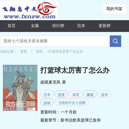
我的书架
首页
女频
排行榜
完本
更新榜
当前位置：
首页
>
竞技
>打篮球太厉害了怎么办
打篮球太厉害了怎么办
超级麦克风
著
完本
竞技
体育
频道
篮球
运动
飞翔鸟中文小说网
更新时间：一个月前
最新章节：
新书治愈系篮球已发布