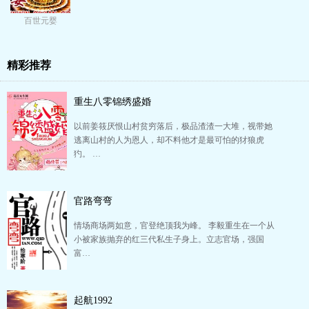
百世元婴
精彩推荐
重生八零锦绣盛婚
以前姜筱厌恨山村贫穷落后，极品渣渣一大堆，视带她
逃离山村的人为恩人，却不料他才是最可怕的犲狼虎
犳。 …
官路弯弯
情场商场两如意，官登绝顶我为峰。 李毅重生在一个从
小被家族抛弃的红三代私生子身上。立志官场，强国
富…
起航1992