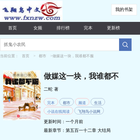
我的书架
首页
女频
排行榜
完本
更新榜
当前位置：
首页
>
都市
>做媒这一块，我谁都不服
做媒这一块，我谁都不
服
二蛇
著
完本
都市
频道
生活
小说在线阅读
飞翔鸟小说网
更新时间：一个月前
最新章节：
第五百一十二章 大结局