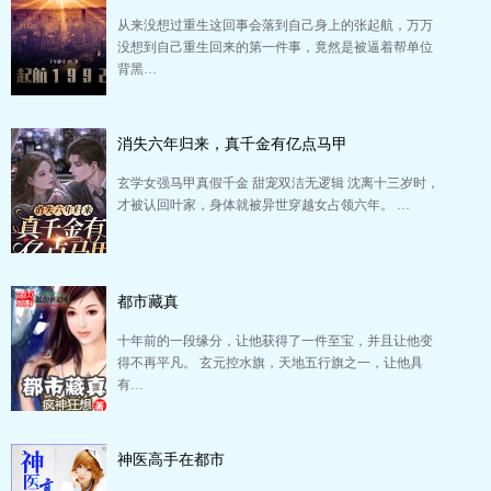
从来没想过重生这回事会落到自己身上的张起航，万万
没想到自己重生回来的第一件事，竟然是被逼着帮单位
背黑…
消失六年归来，真千金有亿点马甲
玄学女强马甲真假千金 甜宠双洁无逻辑 沈离十三岁时，
才被认回叶家，身体就被异世穿越女占领六年。 …
都市藏真
十年前的一段缘分，让他获得了一件至宝，并且让他变
得不再平凡。 玄元控水旗，天地五行旗之一，让他具
有…
神医高手在都市