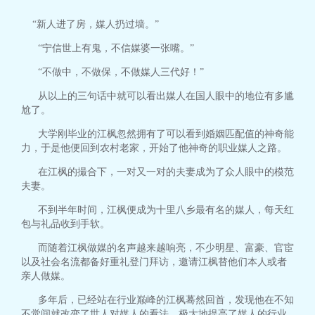
“新人进了房，媒人扔过墙。”
“宁信世上有鬼，不信媒婆一张嘴。”
“不做中，不做保，不做媒人三代好！”
从以上的三句话中就可以看出媒人在国人眼中的地位有多尴
尬了。
大学刚毕业的江枫忽然拥有了可以看到婚姻匹配值的神奇能
力，于是他便回到农村老家，开始了他神奇的职业媒人之路。
在江枫的撮合下，一对又一对的夫妻成为了众人眼中的模范
夫妻。
不到半年时间，江枫便成为十里八乡最有名的媒人，每天红
包与礼品收到手软。
而随着江枫做媒的名声越来越响亮，不少明星、富豪、官宦
以及社会名流都备好重礼登门拜访，邀请江枫替他们本人或者
亲人做媒。
多年后，已经站在行业巅峰的江枫蓦然回首，发现他在不知
不觉间就改变了世人对媒人的看法，极大地提高了媒人的行业