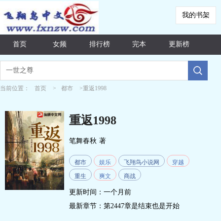
我的书架
首页
女频
排行榜
完本
更新榜
当前位置：
首页
>
都市
>重返1998
重返1998
笔舞春秋
著
都市
娱乐
飞翔鸟小说网
穿越
重生
爽文
商战
更新时间：一个月前
最新章节：
第2447章是结束也是开始