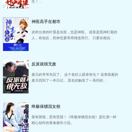
生！…
神医高手在都市
农村出来的叶晨是名医，也是神医。 就算是死神盯着的
人，有他在，死神也要乖乖绕道而行。 只要你相信…
反派就很无敌
麦凡的爷爷失踪了。 这个老好人跟谁有仇？ 追查线索的
麦凡找到了一本日记。 莫名的触发了一系列的…
终极保镖混女校
善有善报，恶有恶报！《终极保镖混女校》是红酒一杯
精心创作的青春都市小说。