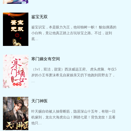
鉴宝无双
鉴宝识宝，本是眼力为王，他却独树一帜！ 貌似偶遇的
小白狗，竟让他真正踏上古玩珍宝之路。不过，这到
底…
寒门嫡女有空间
（1v1，双洁，甜宠）西凉威远王府。 虎头虎脑、年仅5
岁的小王爷萧沫希见自家娘亲又扔下他跑到田野去了，
…
天门神医
叶天赐自幼被人抽骨断筋，隐居深山十五年，有朝一日
机缘到，龙出大海虎出山！脚踏七星！背负龙纹！且看
他只…