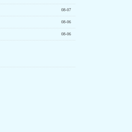
08-07
08-06
08-06