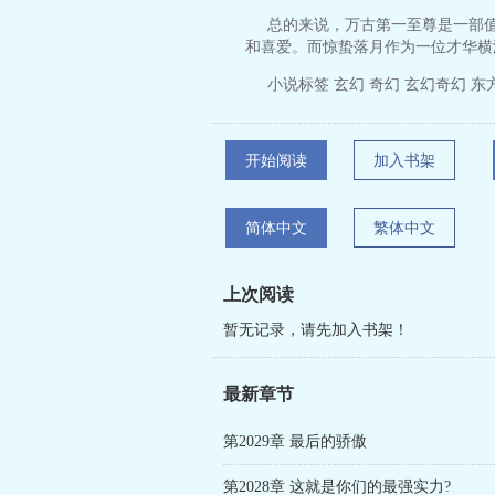
总的来说，万古第一至尊是一部值
和喜爱。而惊蛰落月作为一位才华横
小说标签 玄幻 奇幻 玄幻奇幻 东
开始阅读
加入书架
简体中文
繁体中文
上次阅读
暂无记录，请先加入书架！
最新章节
第2029章 最后的骄傲
第2028章 这就是你们的最强实力?