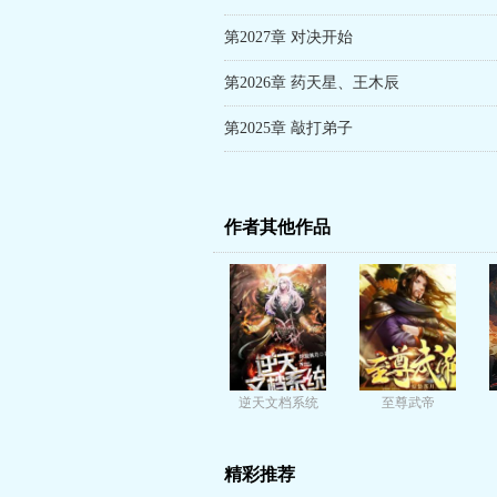
第2027章 对决开始
第2026章 药天星、王木辰
第2025章 敲打弟子
作者其他作品
逆天文档系统
至尊武帝
精彩推荐