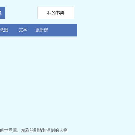
我的书架
悬疑
完本
更新榜
的世界观、精彩的剧情和深刻的人物