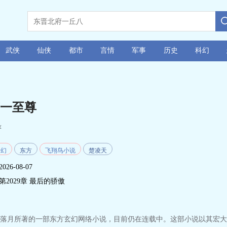
武侠
仙侠
都市
言情
军事
历史
科幻
一至尊
著
奇幻
东方
飞翔鸟小说
楚凌天
26-08-07
第2029章 最后的骄傲
落月所著的一部东方玄幻网络小说，目前仍在连载中。这部小说以其宏大