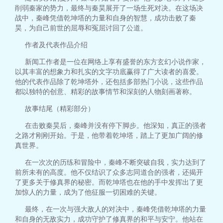
削弱秦家的势力，最终与秦昊展开了一场生死对决。在这场决
战中，秦峰凭借乾坤塔的力量和自身的智慧，成功击败了秦
昊，为自己前世的屈辱和冤屈讨回了公道。
作者及代表作品介绍
新闻工作者是一位在网络上享有盛誉的东方玄幻小说作家，
以其丰富的想象力和扎实的文字功底赢得了广大读者的喜爱。
他的代表作品除了乾坤塔外，还包括多部热门小说，这些作品
都以独特的创意、精彩的故事情节和深刻的人物刻画著称。
故事结尾（精彩部分）
在击败秦昊后，秦峰并没有停下脚步。他深知，真正的强者
之路才刚刚开始。于是，他带着乾坤塔，踏上了更加广阔的修
真世界。
在一次次的历练和冒险中，秦峰不断突破自我，实力达到了
前所未有的高度。他不仅结识了众多志同道合的强者，还揭开
了更多关于修真界的秘密。而乾坤塔也在他的手中发挥出了更
加惊人的力量，成为了他征服一切困难的关键。
最终，在一次与强大敌人的对决中，秦峰凭借乾坤塔的力量
和自身的无敌实力，成功守护了修真界的和平与安宁。他站在