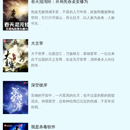
吞天混沌经：开局先吞圣女修为
热血无敌情感丰富，不喜勿入万年前，妖族和魔族降临
世间，它们力可拔山，吞云赶月，以人族为血食，人族
可生…
大主宰
大千世界，位面交汇，万族林立，群雄荟萃，一位位来
自下位面的天之至尊，在这无尽世界，演绎着令人向往
的传…
深空彼岸
浩瀚的宇宙中，一片星系的生灭，也不过是刹那的斑驳
流光。仰望星空，总有种结局已注定的伤感，千百年后
你我…
我是杀毒软件