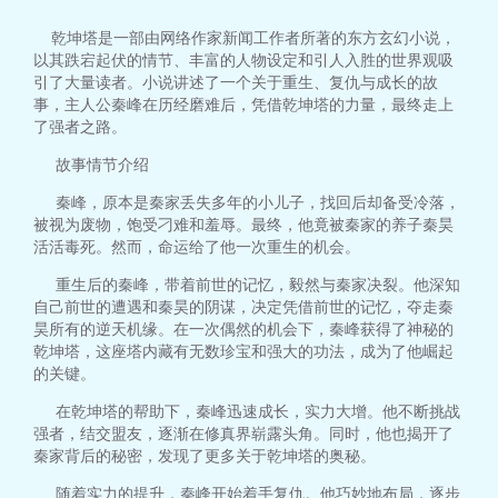
乾坤塔是一部由网络作家新闻工作者所著的东方玄幻小说，
以其跌宕起伏的情节、丰富的人物设定和引人入胜的世界观吸
引了大量读者。小说讲述了一个关于重生、复仇与成长的故
事，主人公秦峰在历经磨难后，凭借乾坤塔的力量，最终走上
了强者之路。
故事情节介绍
秦峰，原本是秦家丢失多年的小儿子，找回后却备受冷落，
被视为废物，饱受刁难和羞辱。最终，他竟被秦家的养子秦昊
活活毒死。然而，命运给了他一次重生的机会。
重生后的秦峰，带着前世的记忆，毅然与秦家决裂。他深知
自己前世的遭遇和秦昊的阴谋，决定凭借前世的记忆，夺走秦
昊所有的逆天机缘。在一次偶然的机会下，秦峰获得了神秘的
乾坤塔，这座塔内藏有无数珍宝和强大的功法，成为了他崛起
的关键。
在乾坤塔的帮助下，秦峰迅速成长，实力大增。他不断挑战
强者，结交盟友，逐渐在修真界崭露头角。同时，他也揭开了
秦家背后的秘密，发现了更多关于乾坤塔的奥秘。
随着实力的提升，秦峰开始着手复仇。他巧妙地布局，逐步