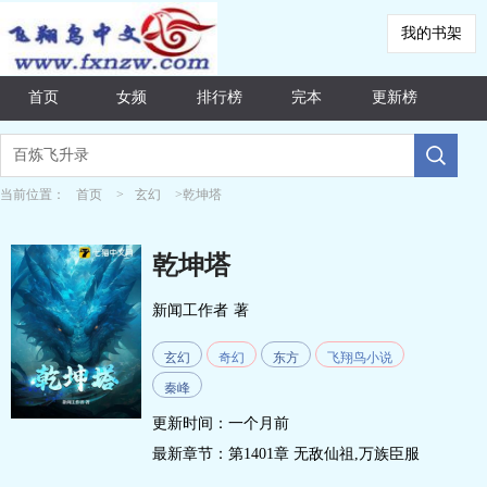
我的书架
首页
女频
排行榜
完本
更新榜
当前位置：
首页
>
玄幻
>乾坤塔
乾坤塔
新闻工作者
著
玄幻
奇幻
东方
飞翔鸟小说
秦峰
更新时间：一个月前
最新章节：
第1401章 无敌仙祖,万族臣服