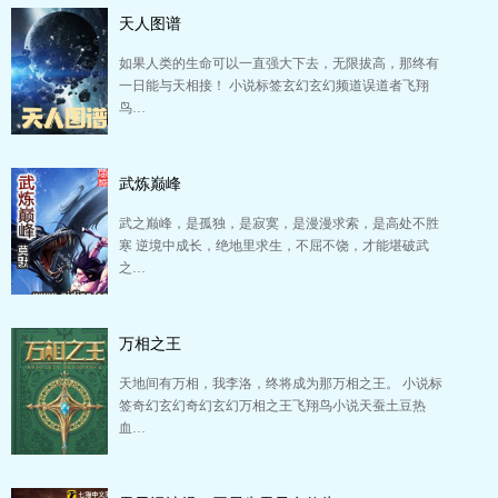
天人图谱
如果人类的生命可以一直强大下去，无限拔高，那终有
一日能与天相接！ 小说标签玄幻玄幻频道误道者飞翔
鸟…
武炼巅峰
武之巅峰，是孤独，是寂寞，是漫漫求索，是高处不胜
寒 逆境中成长，绝地里求生，不屈不饶，才能堪破武
之…
万相之王
天地间有万相，我李洛，终将成为那万相之王。 小说标
签奇幻玄幻奇幻玄幻万相之王飞翔鸟小说天蚕土豆热
血…