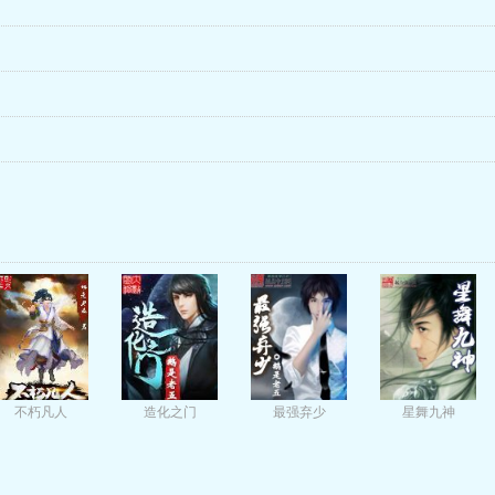
不朽凡人
造化之门
最强弃少
星舞九神