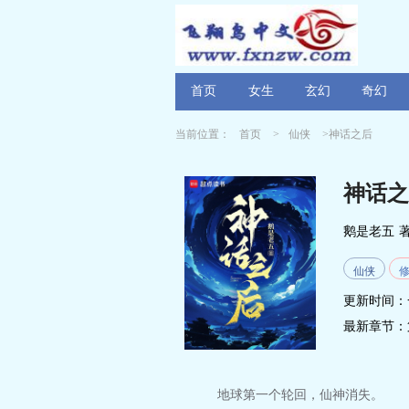
首页
女生
玄幻
奇幻
当前位置：
首页
>
仙侠
>神话之后
神话之
鹅是老五
仙侠
更新时间：
最新章节：
地球第一个轮回，仙神消失。