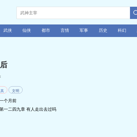
武侠
仙侠
都市
言情
军事
历史
科幻
后
著
修真
文明
一个月前
第一二四九章 有人走出去过吗