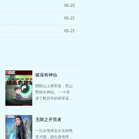
01-25
01-21
01-21
破庙有神仙
阴阳山上将军庙，荒山
野岭出神仙。 一个传
承了数百年的将军庙，
到了如今末法世界，灵
气消散，面对世事巨…
无限之开荒者
一位从地球走出去的绝
世大能，因出身地球，