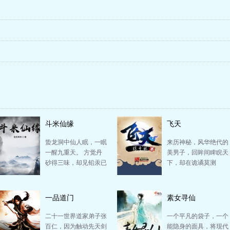
斗米仙缘
飞天
蛰龙洞中仙人眠，一眠
来历神秘，风华绝代的
一醒九重天。 方觉丹
美男子，回眸间睥睨天
砂得三味，却见铅汞已
下，却在诡谲莫测
七炼。 水火相济炉鼎
的‘万丈红尘’大阵之
功，阴阳交汇造化…
中，守一只惊心动魄的
断弦…
一品道门
素女寻仙
二十一世界道家弟子张
一个平凡的袋子，一个
百仁，因为触动先天剑
能隐身的面具，将现代