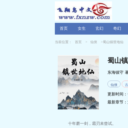
首页
女生
玄幻
奇幻
当前位置：
首页
>
仙侠
>蜀山镇世地仙
蜀山镇
东海镇守
仙侠
更新时间：
最新章节：
十年磨一剑，霜刃未曾试。