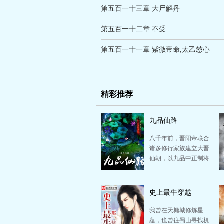
第五百一十三章 大尸解丹
第五百一十二章 不受
第五百一十一章 紫微帝命,太乙慈心
精彩推荐
九品仙路
八千年前，晋阳帝联合
诸多修行家族建立大晋
仙朝，以九品中正制将
诸修行家族划分九品。
自此，诸修行家族…
史上最牛穿越
我曾在天墉城修炼星
蕴，也曾往蜀山寻找机