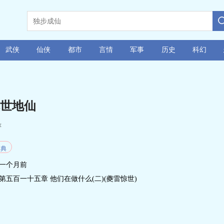
武侠
仙侠
都市
言情
军事
历史
科幻
世地仙
著
古典
一个月前
第五百一十五章 他们在做什么(二)(夔雷惊世)