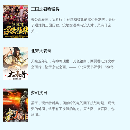
三国之召唤猛将
关公战秦琼，我看行！ 穿越成被废的汉少帝刘辨，开始
了艰难的三国历程。没地盘没兵马没人才，又有什么
关…
北宋大表哥
天禧五年初，有神鸟现世，其色银白，两翼吞吐烟火横
空而行，坠于京城之西。——《北宋天书野录》 “神鸟…
梦幻抗日
梁宇，现代特种兵，偶然给闪电闪回了抗战时期。现代
受的郁闷，终于有了发泄的地方。灭大队、屠联队、包
旅团…