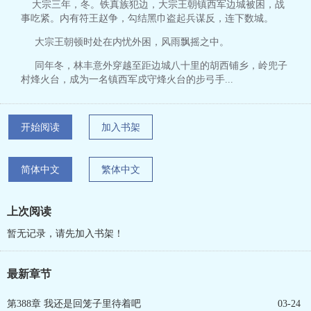
大宗三年，冬。铁真族犯边，大宗王朝镇西军边城被困，战
事吃紧。内有符王赵争，勾结黑巾盗起兵谋反，连下数城。
大宗王朝顿时处在内忧外困，风雨飘摇之中。
同年冬，林丰意外穿越至距边城八十里的胡西铺乡，岭兜子
村烽火台，成为一名镇西军戍守烽火台的步弓手...
开始阅读
加入书架
简体中文
繁体中文
上次阅读
暂无记录，请先加入书架！
最新章节
第388章 我还是回笼子里待着吧
03-24