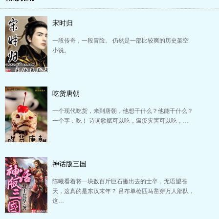
宋时归
一段传奇，一段冒险。 仍然是一部比较爽的历史架空
小说。
吃货唐朝
一个现代吃货，来到唐朝，他想干什么？他能干什么？
一个字：吃！ 诗词歌赋可以吃，瘟疫灾害可以吃，…
神话版三国
陈曦看着将一块数百斤巨石撇出去的士卒，无语望苍
天，这真的是东汉末年？ 吕布单枪匹马凿穿万人部队，
这…