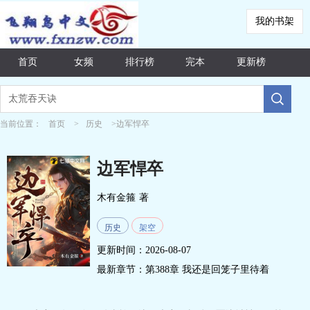
我的书架
首页
女频
排行榜
完本
更新榜
当前位置：
首页
>
历史
>边军悍卒
边军悍卒
木有金箍
著
历史
架空
更新时间：2026-08-07
最新章节：
第388章 我还是回笼子里待着
吧