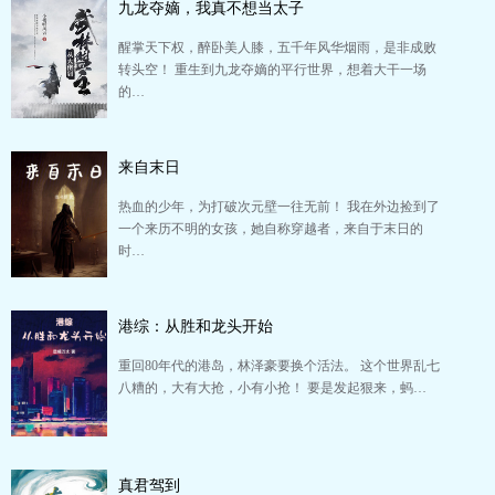
九龙夺嫡，我真不想当太子
醒掌天下权，醉卧美人膝，五千年风华烟雨，是非成败
转头空！ 重生到九龙夺嫡的平行世界，想着大干一场
的…
来自末日
热血的少年，为打破次元壁一往无前！ 我在外边捡到了
一个来历不明的女孩，她自称穿越者，来自于末日的
时…
港综：从胜和龙头开始
重回80年代的港岛，林泽豪要换个活法。 这个世界乱七
八糟的，大有大抢，小有小抢！ 要是发起狠来，蚂…
真君驾到