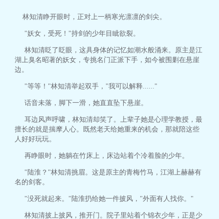
林知清睁开眼时，正对上一柄寒光凛凛的剑尖。
"妖女，受死！"持剑的少年目眦欲裂。
林知清眨了眨眼，这具身体的记忆如潮水般涌来。原主是江
湖上臭名昭著的妖女，专挑名门正派下手，如今被围剿在悬崖
边。
"等等！"林知清举起双手，"我可以解释......"
话音未落，脚下一滑，她直直坠下悬崖。
耳边风声呼啸，林知清却笑了。上辈子她是心理学教授，最
擅长的就是揣摩人心。既然老天给她重来的机会，那就陪这些
人好好玩玩。
再睁眼时，她躺在竹床上，床边站着个冷着脸的少年。
"陆淮？"林知清挑眉。这是原主的青梅竹马，江湖上赫赫有
名的剑客。
"没死就起来。"陆淮扔给她一件披风，"外面有人找你。"
林知清披上披风，推开门。院子里站着个锦衣少年，正是少