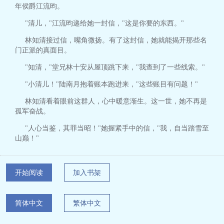
年侯爵江流昀。
"清儿，"江流昀递给她一封信，"这是你要的东西。"
林知清接过信，嘴角微扬。有了这封信，她就能揭开那些名
门正派的真面目。
"知清，"堂兄林十安从屋顶跳下来，"我查到了一些线索。"
"小清儿！"陆南月抱着账本跑进来，"这些账目有问题！"
林知清看着眼前这群人，心中暖意渐生。这一世，她不再是
孤军奋战。
"人心当鉴，其罪当昭！"她握紧手中的信，"我，自当踏雪至
山巅！"
开始阅读
加入书架
简体中文
繁体中文