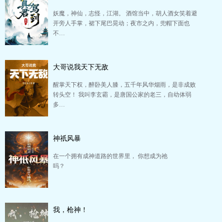
妖魔，神仙，志怪，江湖。 酒馆当中，胡人酒女笑着避
开旁人手掌，裙下尾巴晃动；夜市之内，兜帽下面也
不…
大哥说我天下无敌
醒掌天下权，醉卧美人膝，五千年风华烟雨，是非成败
转头空！ 我叫李玄霸，是唐国公家的老三，自幼体弱
多…
神祇风暴
在一个拥有成神道路的世界里， 你想成为祂
吗？
我，枪神！