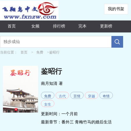
我的书架
首页
女频
排行榜
完本
更新榜
当前位置：
首页
>
免费
>鉴昭行
鉴昭行
南月知清
著
免费
古代
言情
穿越
奇情
女生
更新时间：一个月前
最新章节：
番外三 青梅竹马的婚后生活