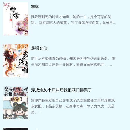
掌家
阮云瑾到死的时候才知道，她的一生，是个可悲的笑
话。 阮府是吃人的魔窟， 害了母亲含冤而死，兄长早…
最强弃仙
前世从不知修真为何物，却因身为变异炉鼎而送命。 重
生后才知自己原是一介废材，惨遭父亲家族抛弃， …
穿成炮灰小师妹后我把满门揍哭了
凌渺睁眼便发现自己穿书成了恋爱脑修仙文里的废物炮
灰女配，下品杂灵根，还身中奇毒，除了力气大一无是
处。…