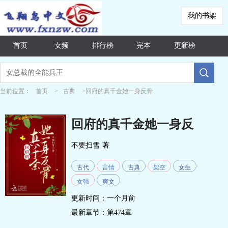
我的书架
首页
女频
排行榜
完本
更新榜
当前位置：
首页
>
古典
>回府的真千金她一身反骨
回府的真千金她一身反
骨
不要扫雪
著
古代
言情
古典
架空
女生
女强
爽文
更新时间：一个月前
最新章节：
第474章