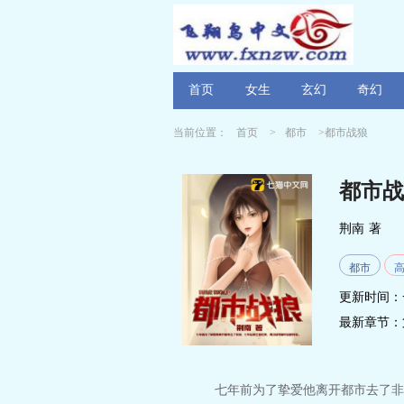
首页
女生
玄幻
奇幻
当前位置：
首页
>
都市
>都市战狼
都市战
荆南
著
都市
更新时间：
最新章节：
七年前为了挚爱他离开都市去了非