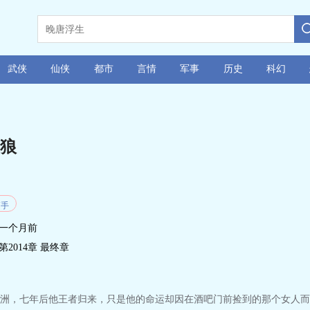
武侠
仙侠
都市
言情
军事
历史
科幻
狼
高手
一个月前
第2014章 最终章
洲，七年后他王者归来，只是他的命运却因在酒吧门前捡到的那个女人而