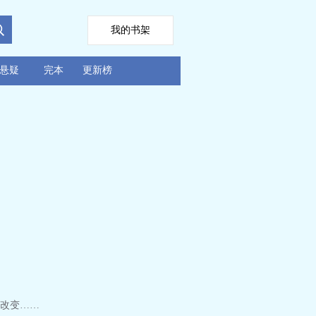
我的书架
悬疑
完本
更新榜
改变……