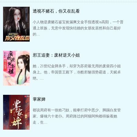
透视不赌石，你又在乱看
小人物逆袭赌石鉴宝捡漏爽文金手指透视\n高阳，一个普
通上班族，无意中发现快结婚的女朋友居然和自己最好
的…
邪王追妻：废材逆天小姐
她，21世纪金牌杀手，却穿为苏府最无用的废柴四小姐
身上。他，帝国晋王殿下，冷酷邪魅强势霸道，天赋卓
绝。…
掌家婢
都说周府有一徐姓刁奴，能拳打府中恶少、脚踢白发管
家、爆锤六十老仆。周府路过的阿猫阿狗都得躲着她
走，生…