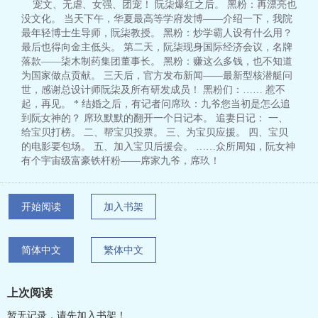
宠文、无虐、女强、团宠！ 阮柒爆红之后。 黑粉：再漂亮也
没文化。 当天下午，华夏最高等学府发博——介绍一下，我院
最年轻博士生导师，阮柒教授。 黑粉：炒学霸人设有什么用？
最后也得向金主低头。 第二天，阮柒现身国际经济会议，名牌
落款——柒木制药集团董事长。 黑粉：赚这么多钱，也不知道
为国家做点贡献。 三天后，官方发布新闻——最新型核潜艇问
世，感谢总设计师阮柒及所有研发成员！ 黑粉们：…… 惹不
起，再见。 * 结婚之后，有记者问席玖：九爷您当初是怎么追
到阮女神的？ 席玖默默的翻开一个日记本。 追妻日记： 一、
给宝贝打榜。 二、帮宝贝投票。 三、为宝贝应援。 四、宝贝
的电影要包场。 五、加入宝贝后援会。 ……众所周知，阮女神
有个宇宙级富豪铁杆粉——席家九爷，席玖！
开始阅读
加入书架
简体中文
繁体中文
上次阅读
暂无记录，请先加入书架！