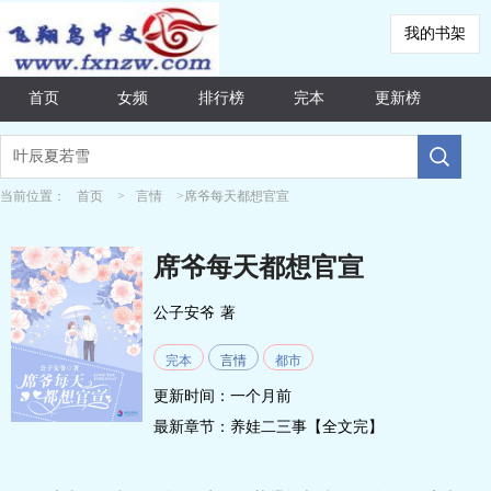
我的书架
首页
女频
排行榜
完本
更新榜
当前位置：
首页
>
言情
>席爷每天都想官宣
席爷每天都想官宣
公子安爷
著
完本
言情
都市
更新时间：一个月前
最新章节：
养娃二三事【全文完】