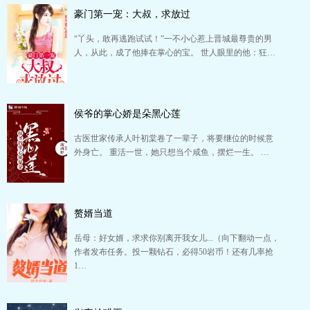
豪门第一宠：大叔，求放过
“丫头，敢再逃跑试试！”一不小心惹上晋城最尊贵的男
人，从此，成了他捧在掌心的宝。 世人眼里的他：狂…
侯爷的掌心娇是朵黑心莲
古医世家传承人叶初棠卷了一辈子，将要继位的时候意
外身亡。 重活一世，她只想当个咸鱼，摆烂一生。 …
赘婿当道
岳母：好女婿，求求你别离开我女儿...（向下翻动一点，
作者发布任务。投一颗钻石，必得50岩币！还有几率抢
1…