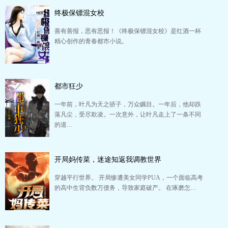
终极保镖混女校
善有善报，恶有恶报！《终极保镖混女校》是红酒一杯
精心创作的青春都市小说。
都市狂少
一年前，叶凡为天之骄子，万众瞩目。一年后，他却跌
落凡尘，受尽欺凌。一次意外，让叶凡走上了一条不同
的道…
开局妈传菜，迷途知返我调教世界
穿越平行世界。 开局惨遭美女同学PUA，一个面临高考
的高中生背负数万债务，导致家庭破产。 在琢磨怎…