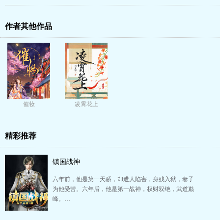
作者其他作品
催妆
凌霄花上
精彩推荐
镇国战神
六年前，他是第一天骄，却遭人陷害，身残入狱，妻子
为他受苦。六年后，他是第一战神，权财双绝，武道巅
峰。…