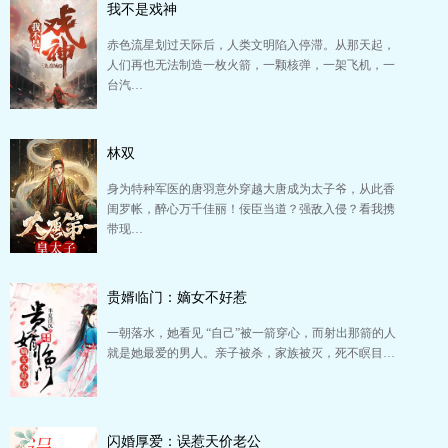
我不是戏神
赤色流星划过天际后，人类文明陷入停滞。从那天起，
人们再也无法制造一枚火箭，一颗核弹，一架飞机，一
台汽…
林双
身为特种军医的唐羽意外穿越大唐成为太子爷，从此香
闺罗帐，醉心万千佳丽！佞臣当道？强敌入侵？看我携
带现…
贵婿临门：嫡女不好惹
一朝落水，她看见 “自己”被一箭穿心，而射出那箭的人
就是她最爱的男人。亲子被杀，家族被灭，死不瞑目…
闪婚厚爱：误惹天价老公