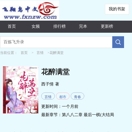
我的书架
首页
女频
排行榜
完本
更新榜
当前位置：
首页
>
言情
>花醉满堂
花醉满堂
西子情
著
言情
都市
青春
更新时间：一个月前
最新章节：
第八八二章 最后一棋(大结局
终)