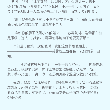
初时，他说：“江宁郡的小庶女啊，这什么破身份，我不
娶！”见过后，他啧啧：“弱不禁风，不堪一折，太弱了，我不
要！”当她孤身一人拿着婚书上门，他倚门而立，欠扁地笑，
“来让我娶你啊？可是小爷不想英年早婚！”得知她是前来退
婚，他脸色彻底黑了，阴沉沉要杀人，
“谁给你的胆子敢退小爷的婚？”……苏容觉得，端华郡主怕
是眼瞎，这人一身娇纵，哪里值得她为了他要死要活？
早知道，她第一次见他时，就把退婚书甩他脸上。
—————————————芙蓉枕上娇春色，花醉满堂不自
知。
——苏容鲜衣怒马少年行，平生一顾误浮生。——周顾你愿
是我愿，我愿早识你，护你玉堂香里堆锦红，破迷障，斩荆
棘，手不染血，一身干净，还是初见那个温温软软的小姑娘。
你愿是我愿，我愿早知你，那时你光风霁月，我小心翼翼不
敢靠近，恐惊了凤雀，祈祷化为天上月，投影入你怀，陪你春
看百花冬看雪，岁岁长安。花醉满堂是西子情精心创作的青春
都市小说